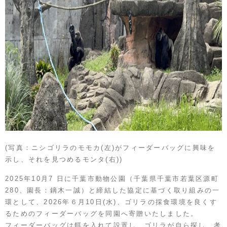
(写真：ニシゴリラのモモカ(左)がフィーダーバッグに興味を
示し、それを見つめるモンタ(右))
2025年10月7 日に千葉市動物公園（千葉県千葉市若葉区源町
280、園長：鏑木一誠）と締結した協定に基づく取り組みの一
環として、2026年６月10日(水)、ゴリラの採食環境を良くす
るためのフィーダーバッグを同園へ寄贈いたしました。
フィーダーバッグは餌を入れて設置し、ゴリラが自ら探し、考