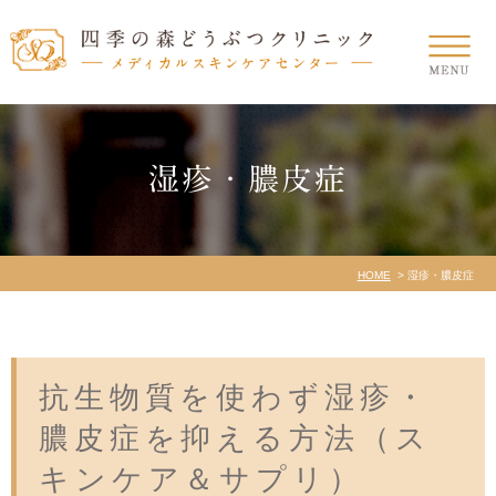
湿疹・膿皮症
HOME
湿疹・膿皮症
抗生物質を使わず湿疹・
膿皮症を抑える方法（ス
キンケア＆サプリ）