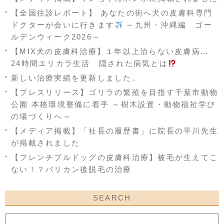
【全国往診レポート】 あなたの街へ犬の皮膚科専門
ドクターが会いに行きます
～九州・沖縄編 ゴー
ルデンウィーク2026～
【MIX犬の皮膚科治療】１年以上治らない皮膚病…
24時間エリカラ生活 隠された病気とは
新しい治療実績を更新しました。
【プレスリリース】ゴリラの繁殖を目指す千葉市動物
公園 本格環境整備に着手 ～樹木設置・動物福祉学び
の場づくりへ～
【メディア掲載】「社長の履歴書」に院長の平川先生
が掲載されました
【フレンチブルドッグの皮膚科治療】被毛が生えてこ
ない！？バリカン後脱毛の治療
SEARCH