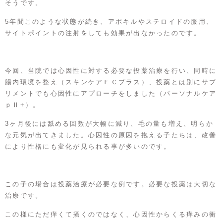
そうです。
5年間このような状態が続き、アポキルやステロイドの服用、
サイトポイントの注射をしても効果が出なかったのです。
今回、当院では心因性に対する必要な投薬治療を行い、同時に
腸内環境を整え（スキンケアＥＣプラス）、投薬とは別にサプ
リメントでも心因性にアプローチをしました（パーソナルケア
ｐⅡ+）。
3ヶ月後には舐める回数が大幅に減り、毛の量も増え、明らか
な元気が出てきました。心因性の原因を抱える子たちは、改善
により性格にも変化が見られる事が多いのです。
この子の場合は投薬治療が必要な例です。必要な投薬は大切な
治療です。
この様にただ痒くて掻くのではなく、心因性からくる痒みの衝