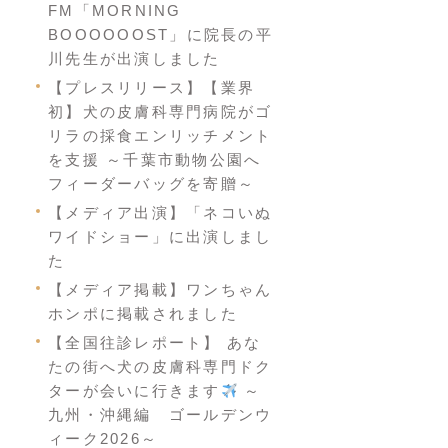
FM「MORNING
BOOOOOOST」に院長の平
川先生が出演しました
【プレスリリース】【業界
初】犬の皮膚科専門病院がゴ
リラの採食エンリッチメント
を支援 ～千葉市動物公園へ
フィーダーバッグを寄贈～
【メディア出演】「ネコいぬ
ワイドショー」に出演しまし
た
【メディア掲載】ワンちゃん
ホンポに掲載されました
【全国往診レポート】 あな
たの街へ犬の皮膚科専門ドク
ターが会いに行きます
～
九州・沖縄編 ゴールデンウ
ィーク2026～