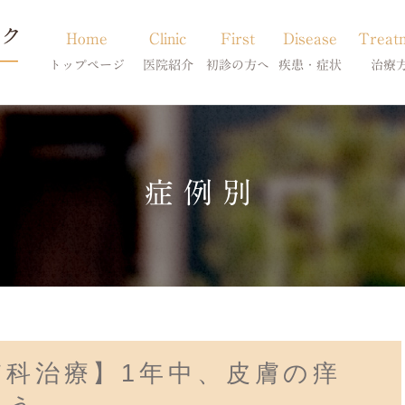
Home
Clinic
First
Disease
Treat
トップページ
医院紹介
初診の方へ
疾患・症状
治療
当院のご紹介
初診の方へ
アトピー・アレルギー
皮膚科特別診
獣医師紹介
オンライン診療
膿皮症・脂漏症
体質改善・食
症例別
求人案内
東京サテライト
脱毛症・アロペシアX
スキンケア療
アポキルが効かない皮膚病
膚科治療】1年中、皮膚の痒