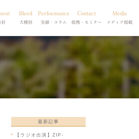
ment
Bleed
Perfoemance
Contact
Media
方針
犬種別
実績・コラム
提携・セミナー
メディア掲載
療
柴犬の皮膚病
犬種別
診療提携・セミナー開催
メディア掲載
事療法
シーズーの皮膚病
症状別
法
フレンチブルドッグの皮膚病
コラム「皮膚科のいろは」
トイプードルの皮膚病
天真爛漫ブログ
最新記事
【ラジオ出演】ZIP-