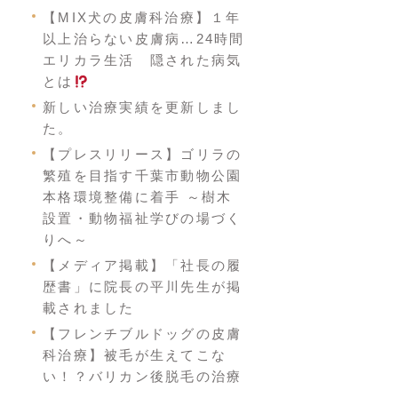
【MIX犬の皮膚科治療】１年
以上治らない皮膚病…24時間
エリカラ生活 隠された病気
とは
新しい治療実績を更新しまし
た。
【プレスリリース】ゴリラの
繁殖を目指す千葉市動物公園
本格環境整備に着手 ～樹木
設置・動物福祉学びの場づく
りへ～
【メディア掲載】「社長の履
歴書」に院長の平川先生が掲
載されました
【フレンチブルドッグの皮膚
科治療】被毛が生えてこな
い！？バリカン後脱毛の治療