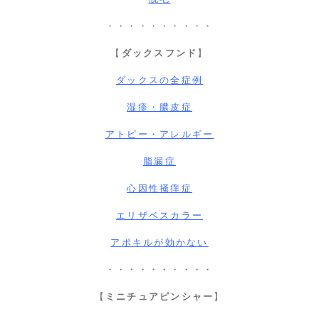
・・・・・・・・・・
【
ダックスフンド
】
ダックスの全症例
湿疹・膿皮症
アトピー・アレルギー
脂漏症
心因性掻痒症
エリザベスカラー
アポキルが効かない
・・・・・・・・・・
【
ミニチュアピンシャー
】