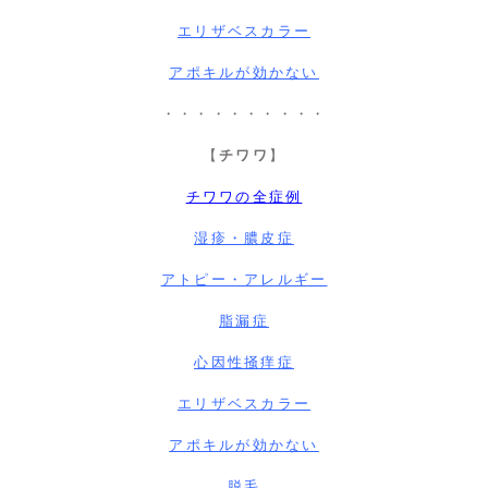
エリザベスカラー
アポキルが効かない
・・・・・・・・・・
【
チワワ
】
チワワの全症例
湿疹・膿皮症
アトピー・アレルギー
脂漏症
心因性掻痒症
エリザベスカラー
アポキルが効かない
脱毛