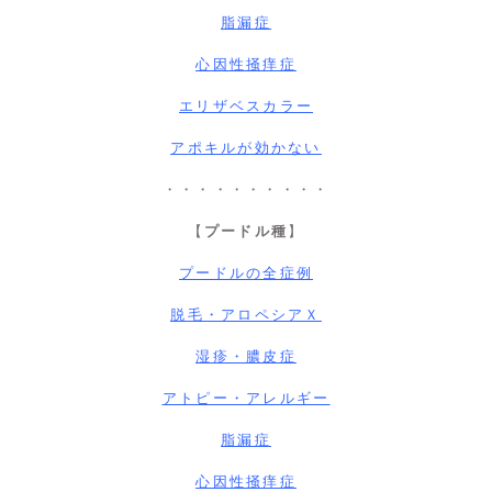
脂漏症
心因性掻痒症
エリザベスカラー
アポキルが効かない
・・・・・・・・・・
【
プードル種
】
プードルの全症例
脱毛・アロペシアＸ
湿疹・膿皮症
アトピー・アレルギー
脂漏症
心因性掻痒症