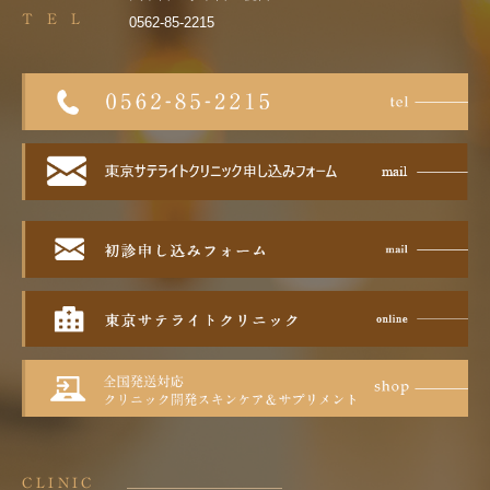
T E L
0562-85-2215
CLINIC