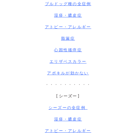
ブルドッグ種の全症例
湿疹・膿皮症
アトピー・アレルギー
脂漏症
心因性掻痒症
エリザベスカラー
アポキルが効かない
・・・・・・・・・・
【
シーズー
】
シーズーの全症例
湿疹・膿皮症
アトピー・アレルギー