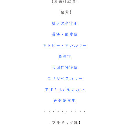
【皮膚科総論】
【
柴犬
】
柴犬の全症例
湿疹・膿皮症
アトピー・アレルギー
脂漏症
心因性掻痒症
エリザベスカラー
アポキルが効かない
内分泌疾患
・・・・・・・・・・
【
ブルドッグ種
】