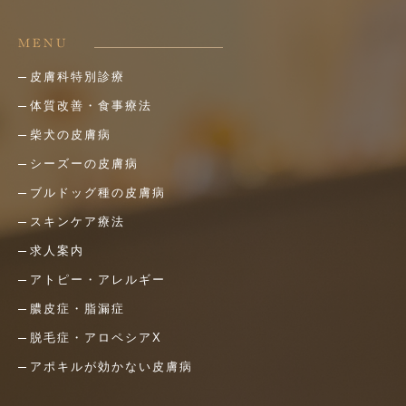
MENU
皮膚科特別診療
体質改善・食事療法
柴犬の皮膚病
シーズーの皮膚病
ブルドッグ種の皮膚病
スキンケア療法
求人案内
アトピー・アレルギー
膿皮症・脂漏症
脱毛症・アロペシアX
アポキルが効かない皮膚病