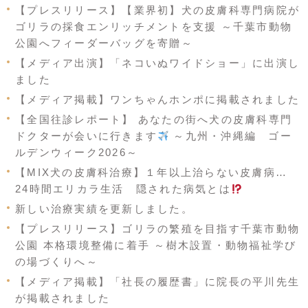
【プレスリリース】【業界初】犬の皮膚科専門病院が
ゴリラの採食エンリッチメントを支援 ～千葉市動物
公園へフィーダーバッグを寄贈～
【メディア出演】「ネコいぬワイドショー」に出演し
ました
【メディア掲載】ワンちゃんホンポに掲載されました
【全国往診レポート】 あなたの街へ犬の皮膚科専門
ドクターが会いに行きます
～九州・沖縄編 ゴー
ルデンウィーク2026～
【MIX犬の皮膚科治療】１年以上治らない皮膚病…
24時間エリカラ生活 隠された病気とは
新しい治療実績を更新しました。
【プレスリリース】ゴリラの繁殖を目指す千葉市動物
公園 本格環境整備に着手 ～樹木設置・動物福祉学び
の場づくりへ～
【メディア掲載】「社長の履歴書」に院長の平川先生
が掲載されました