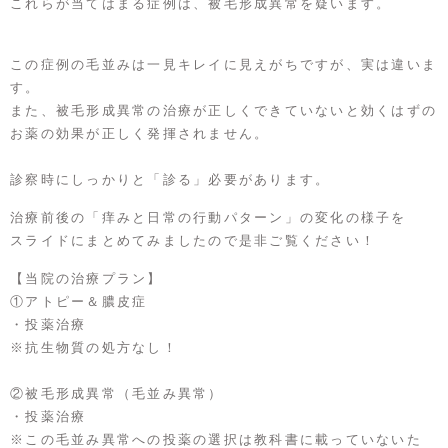
これらが当てはまる症例は、被毛形成異常を疑います。
この症例の毛並みは一見キレイに見えがちですが、実は違いま
す。
また、被毛形成異常の治療が正しくできていないと効くはずの
お薬の効果が正しく発揮されません。
診察時にしっかりと「診る」必要があります。
治療前後の「痒みと日常の行動パターン」の変化の様子を
スライドにまとめてみましたので是非ご覧ください！
【当院の治療プラン】
①アトピー＆膿皮症
・投薬治療
※抗生物質の処方なし！
②被毛形成異常（毛並み異常）
・投薬治療
※この毛並み異常への投薬の選択は教科書に載っていないた