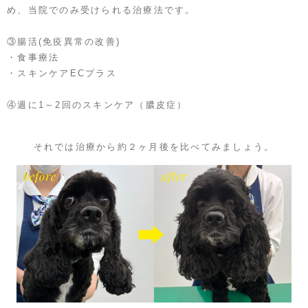
め、当院でのみ受けられる治療法です。
③腸活(免疫異常の改善)
・食事療法
・スキンケアECプラス
④週に1～2回のスキンケア（膿皮症）
それでは治療から約２ヶ月後を比べてみましょう。