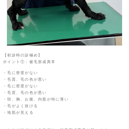
【初診時の診極め】
ポイント①：被毛形成異常
・毛に密度がない
・毛質、毛の色が悪い
・毛に密度がない
・毛質、毛の色が悪い
・頚、胸、お腹、内股が特に薄い
・毛がよく抜ける
・地肌が見える