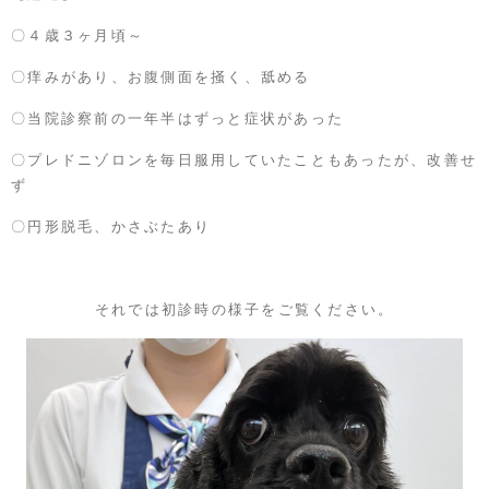
〇４歳３ヶ月頃～
〇痒みがあり、お腹側面を掻く、舐める
〇当院診察前の一年半はずっと症状があった
〇プレドニゾロンを毎日服用していたこともあったが、改善せ
ず
〇円形脱毛、かさぶたあり
それでは初診時の様子をご覧ください。