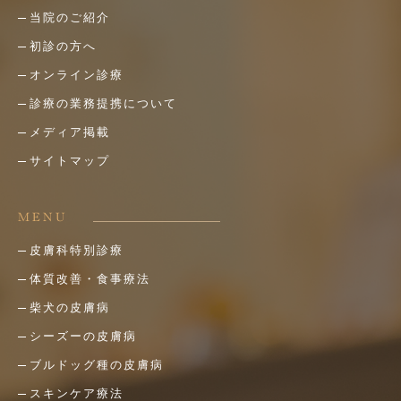
当院のご紹介
初診の方へ
オンライン診療
診療の業務提携について
メディア掲載
サイトマップ
MENU
皮膚科特別診療
体質改善・食事療法
柴犬の皮膚病
シーズーの皮膚病
ブルドッグ種の皮膚病
スキンケア療法