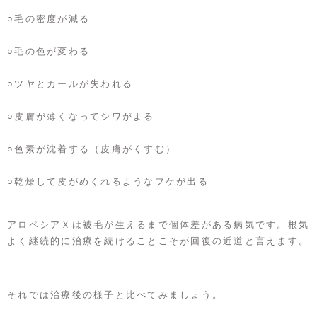
○毛の密度が減る
○毛の色が変わる
○ツヤとカールが失われる
○皮膚が薄くなってシワがよる
○色素が沈着する（皮膚がくすむ）
○乾燥して皮がめくれるようなフケが出る
アロペシアＸは被毛が生えるまで個体差がある病気です。根気
よく継続的に治療を続けることこそが回復の近道と言えます。
それでは治療後の様子と比べてみましょう。