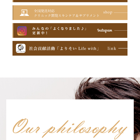
～九州・沖縄編 ゴールデンウィーク
2026～
2026.04.30
新しい治療実績を更新しました。
2026.04.24
【プレスリリース】ゴリラの繁殖を目指す
千葉市動物公園 本格環境整備に着手 ～樹
木設置・動物福祉学びの場づくりへ～