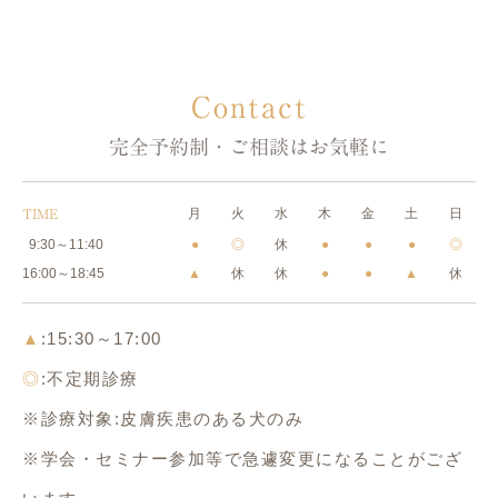
Contact
完全予約制・ご相談はお気軽に
月
火
水
木
金
土
日
TIME
9:30～11:40
●
◎
休
●
●
●
◎
16:00～18:45
▲
休
休
●
●
▲
休
▲
:15:30～17:00
◎
:不定期診療
※診療対象:皮膚疾患のある犬のみ
※学会・セミナー参加等で急遽変更になることがござ