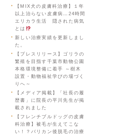
【MIX犬の皮膚科治療】１年
以上治らない皮膚病…24時間
エリカラ生活 隠された病気
とは
新しい治療実績を更新しまし
た。
【プレスリリース】ゴリラの
繁殖を目指す千葉市動物公園
本格環境整備に着手 ～樹木
設置・動物福祉学びの場づく
りへ～
【メディア掲載】「社長の履
歴書」に院長の平川先生が掲
載されました
【フレンチブルドッグの皮膚
科治療】被毛が生えてこな
い！？バリカン後脱毛の治療