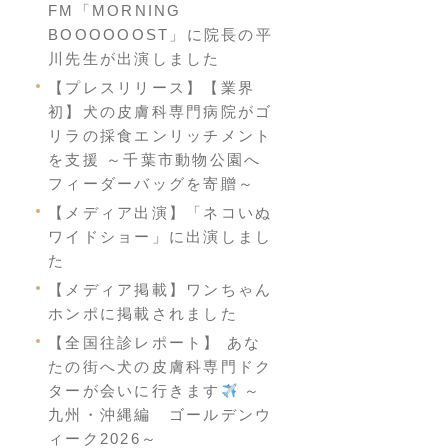
FM「MORNING
BOOOOOOST」に院長の平
川先生が出演しました
【プレスリリース】【業界
初】犬の皮膚科専門病院がゴ
リラの採食エンリッチメント
を支援 ～千葉市動物公園へ
フィーダーバッグを寄贈～
【メディア出演】「ネコいぬ
ワイドショー」に出演しまし
た
【メディア掲載】ワンちゃん
ホンポに掲載されました
【全国往診レポート】 あな
たの街へ犬の皮膚科専門ドク
ターが会いに行きます
～
九州・沖縄編 ゴールデンウ
ィーク2026～