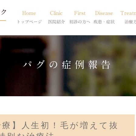
Home
Clinic
First
Disease
Treat
トップページ
医院紹介
初診の方へ
疾患・症状
治療
当院のご紹介
初診の方へ
アトピー・アレルギー
皮膚科特別診
獣医師紹介
オンライン診療
膿皮症・脂漏症
体質改善・食
パグの症例報告
求人案内
東京サテライト
脱毛症・アロペシアX
スキンケア療
アポキルが効かない皮膚病
治療】人生初！毛が増えて抜