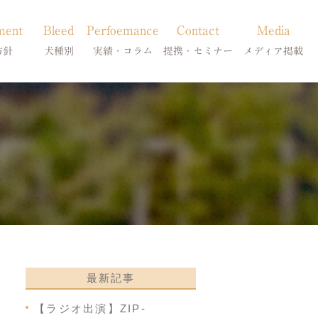
ment
Bleed
Perfoemance
Contact
Media
方針
犬種別
実績・コラム
提携・セミナー
メディア掲載
療
柴犬の皮膚病
犬種別
診療提携・セミナー開催
メディア掲載
事療法
シーズーの皮膚病
症状別
法
フレンチブルドッグの皮膚病
コラム「皮膚科のいろは」
トイプードルの皮膚病
天真爛漫ブログ
最新記事
【ラジオ出演】ZIP-