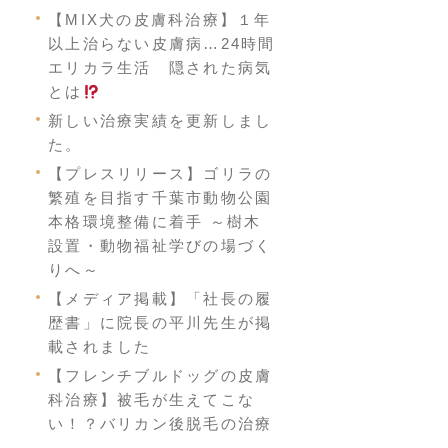
【MIX犬の皮膚科治療】１年
以上治らない皮膚病…24時間
エリカラ生活 隠された病気
とは
新しい治療実績を更新しまし
た。
【プレスリリース】ゴリラの
繁殖を目指す千葉市動物公園
本格環境整備に着手 ～樹木
設置・動物福祉学びの場づく
りへ～
【メディア掲載】「社長の履
歴書」に院長の平川先生が掲
載されました
【フレンチブルドッグの皮膚
科治療】被毛が生えてこな
い！？バリカン後脱毛の治療