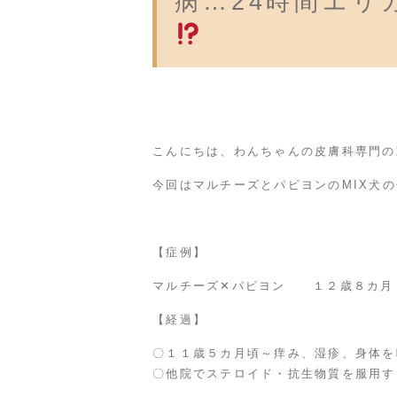
病…24時間エリ
こんにちは、わんちゃんの皮膚科専門の
今回はマルチーズとパピヨンのMIX犬
【症例】
マルチーズ✕パピヨン １２歳８カ月
【経過】
〇１１歳５カ月頃～痒み、湿疹、身体を
〇他院でステロイド・抗生物質を服用す