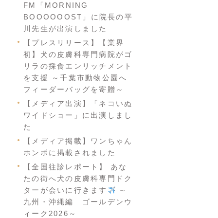
FM「MORNING
BOOOOOOST」に院長の平
川先生が出演しました
【プレスリリース】【業界
初】犬の皮膚科専門病院がゴ
リラの採食エンリッチメント
を支援 ～千葉市動物公園へ
フィーダーバッグを寄贈～
【メディア出演】「ネコいぬ
ワイドショー」に出演しまし
た
【メディア掲載】ワンちゃん
ホンポに掲載されました
【全国往診レポート】 あな
たの街へ犬の皮膚科専門ドク
ターが会いに行きます
～
九州・沖縄編 ゴールデンウ
ィーク2026～