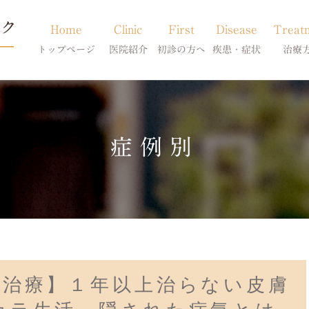
Home
Clinic
First
Disease
Treat
トップページ
医院紹介
初診の方へ
疾患・症状
治療
当院のご紹介
初診の方へ
アトピー・アレルギー
皮膚科特別診
獣医師紹介
オンライン診療
膿皮症・脂漏症
体質改善・食
症例別
求人案内
東京サテライト
脱毛症・アロペシアX
スキンケア療
アポキルが効かない皮膚病
科治療】１年以上治らない皮膚