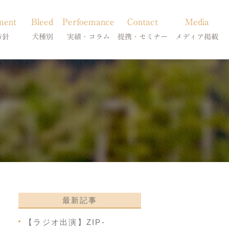
ment
Bleed
Perfoemance
Contact
Media
方針
犬種別
実績・コラム
提携・セミナー
メディア掲載
療
柴犬の皮膚病
犬種別
診療提携・セミナー開催
メディア掲載
事療法
シーズーの皮膚病
症状別
法
フレンチブルドッグの皮膚病
コラム「皮膚科のいろは」
トイプードルの皮膚病
天真爛漫ブログ
最新記事
【ラジオ出演】ZIP-