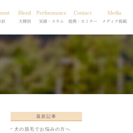
ment
Bleed
Perfoemance
Contact
Media
方針
犬種別
実績・コラム
提携・セミナー
メディア掲載
療
柴犬の皮膚病
犬種別
診療提携・セミナー開催
メディア掲載
事療法
シーズーの皮膚病
症状別
法
フレンチブルドッグの皮膚病
コラム「皮膚科のいろは」
トイプードルの皮膚病
天真爛漫ブログ
最新記事
犬の脱毛でお悩みの方へ