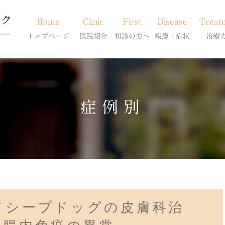
Home
Clinic
First
Disease
Treat
トップページ
医院紹介
初診の方へ
疾患・症状
治療
当院のご紹介
初診の方へ
アトピー・アレルギー
皮膚科特別診
獣医師紹介
オンライン診療
膿皮症・脂漏症
体質改善・食
症例別
求人案内
東京サテライト
脱毛症・アロペシアX
スキンケア療
アポキルが効かない皮膚病
ドシープドッグの皮膚科治