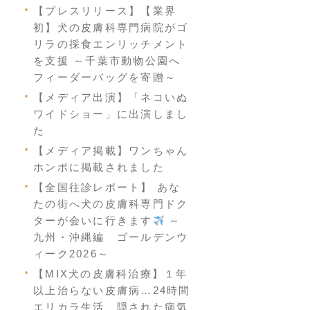
【プレスリリース】【業界
初】犬の皮膚科専門病院がゴ
リラの採食エンリッチメント
を支援 ～千葉市動物公園へ
フィーダーバッグを寄贈～
【メディア出演】「ネコいぬ
ワイドショー」に出演しまし
た
【メディア掲載】ワンちゃん
ホンポに掲載されました
【全国往診レポート】 あな
たの街へ犬の皮膚科専門ドク
ターが会いに行きます
～
九州・沖縄編 ゴールデンウ
ィーク2026～
【MIX犬の皮膚科治療】１年
以上治らない皮膚病…24時間
エリカラ生活 隠された病気