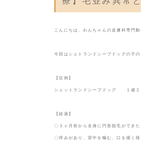
療】毛並み異常
こんにちは、わんちゃんの皮膚科専門動
今回はシェトランドシープドッグの子の
【症例】
シェットランドシープドッグ １歳
【経過】
〇３ヶ月前から全身に円形脱毛ができた
〇痒みがあり、背中を噛む、口を掻く様