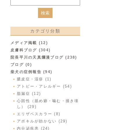
カテゴリ分類
メディア掲載 (12)
皮膚科ブログ (304)
院長平川の天真爛漫ブログ (238)
ブログ (0)
柴犬の症例報告 (94)
膿皮症・湿疹 (1)
アトピー・アレルギー (54)
脂漏症 (12)
心因性（舐め癖・噛む・掻き壊
し） (29)
エリザベスカラー (8)
アポキルが効かない (29)
内分泌疾患 (24)