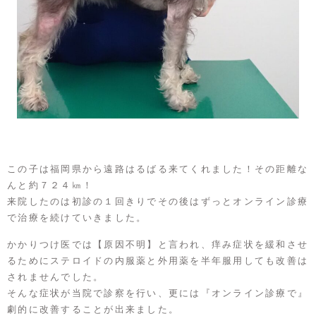
この子は福岡県から遠路はるばる来てくれました！その距離な
んと約７２４㎞！
来院したのは初診の１回きりでその後はずっとオンライン診療
で治療を続けていきました。
かかりつけ医では【原因不明】と言われ、痒み症状を緩和させ
るためにステロイドの内服薬と外用薬を半年服用しても改善は
されませんでした。
そんな症状が当院で診察を行い、更には『オンライン診療で』
劇的に改善することが出来ました。