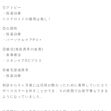
①アトピー
・投薬治療
☆ステロイドの服用は無し！
②心因性
・投薬治療
・パーソナルケアPⅡ+
③腸活(免疫異常の改善)
・食事療法
・スキンケアECプラス
④被毛形成異常
・投薬治療
初診から５ヶ月後には症状が酷かったために着用していたエリ
ザベスカラーを外すことができ、その状態でお留守番もできる
ようになっていました。