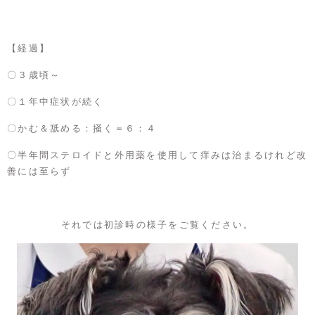
【経過】
〇３歳頃～
〇１年中症状が続く
〇かむ＆舐める：掻く＝６：４
〇半年間ステロイドと外用薬を使用して痒みは治まるけれど改
善には至らず
それでは初診時の様子をご覧ください。