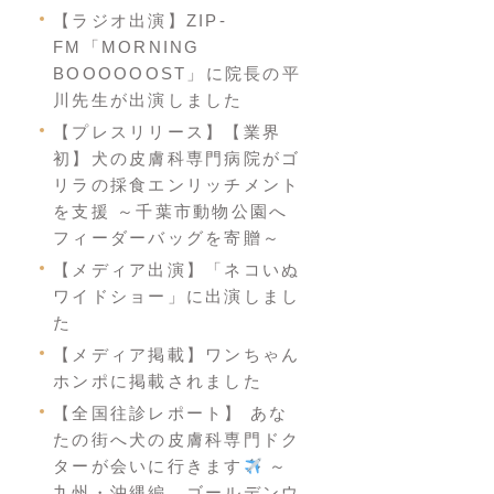
【ラジオ出演】ZIP-
FM「MORNING
BOOOOOOST」に院長の平
川先生が出演しました
【プレスリリース】【業界
初】犬の皮膚科専門病院がゴ
リラの採食エンリッチメント
を支援 ～千葉市動物公園へ
フィーダーバッグを寄贈～
【メディア出演】「ネコいぬ
ワイドショー」に出演しまし
た
【メディア掲載】ワンちゃん
ホンポに掲載されました
【全国往診レポート】 あな
たの街へ犬の皮膚科専門ドク
ターが会いに行きます
～
九州・沖縄編 ゴールデンウ