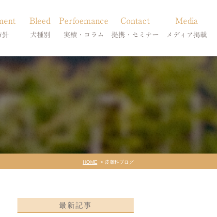
ment
Bleed
Perfoemance
Contact
Media
方針
犬種別
実績・コラム
提携・セミナー
メディア掲載
療
柴犬の皮膚病
犬種別
診療提携・セミナー開催
メディア掲載
事療法
シーズーの皮膚病
症状別
法
フレンチブルドッグの皮膚病
コラム「皮膚科のいろは」
トイプードルの皮膚病
天真爛漫ブログ
HOME
皮膚科ブログ
最新記事