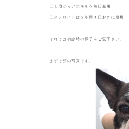
〇１歳からアポキルを毎日服用
〇ステロイドは２年間１日おきに服用
それでは初診時の様子をご覧下さい。
まずは顔の写真です。