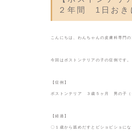
２年間 1日お
こんにちは、わんちゃんの皮膚科専門の
今回はボストンテリアの子の症例です。
【症例】
ボストンテリア ３歳５ヶ月 男の子（
【経過】
〇１歳から舐めだすとビショビショにな