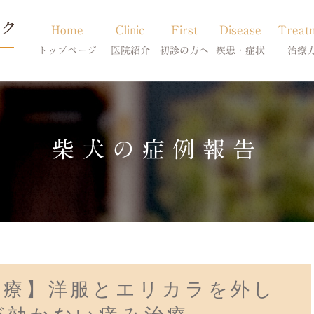
Home
Clinic
First
Disease
Treat
トップページ
医院紹介
初診の方へ
疾患・症状
治療
当院のご紹介
初診の方へ
アトピー・アレルギー
皮膚科特別診
獣医師紹介
オンライン診療
膿皮症・脂漏症
体質改善・食
柴犬の症例報告
求人案内
東京サテライト
脱毛症・アロペシアX
スキンケア療
アポキルが効かない皮膚病
治療】洋服とエリカラを外し