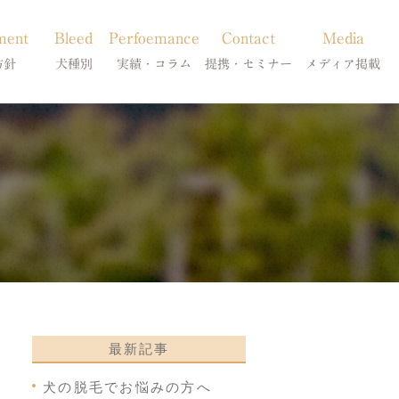
ment
Bleed
Perfoemance
Contact
Media
方針
犬種別
実績・コラム
提携・セミナー
メディア掲載
療
柴犬の皮膚病
犬種別
診療提携・セミナー開催
メディア掲載
事療法
シーズーの皮膚病
症状別
法
フレンチブルドッグの皮膚病
コラム「皮膚科のいろは」
トイプードルの皮膚病
天真爛漫ブログ
最新記事
犬の脱毛でお悩みの方へ