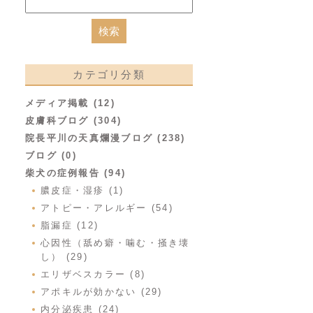
カテゴリ分類
メディア掲載 (12)
皮膚科ブログ (304)
院長平川の天真爛漫ブログ (238)
ブログ (0)
柴犬の症例報告 (94)
膿皮症・湿疹 (1)
アトピー・アレルギー (54)
脂漏症 (12)
心因性（舐め癖・噛む・掻き壊
し） (29)
エリザベスカラー (8)
アポキルが効かない (29)
内分泌疾患 (24)