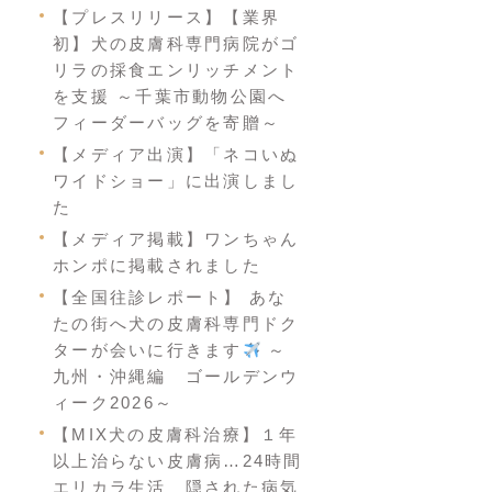
【プレスリリース】【業界
初】犬の皮膚科専門病院がゴ
リラの採食エンリッチメント
を支援 ～千葉市動物公園へ
フィーダーバッグを寄贈～
【メディア出演】「ネコいぬ
ワイドショー」に出演しまし
た
【メディア掲載】ワンちゃん
ホンポに掲載されました
【全国往診レポート】 あな
たの街へ犬の皮膚科専門ドク
ターが会いに行きます
～
九州・沖縄編 ゴールデンウ
ィーク2026～
【MIX犬の皮膚科治療】１年
以上治らない皮膚病…24時間
エリカラ生活 隠された病気