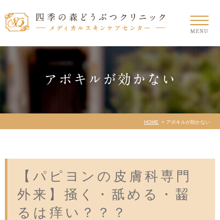
アポキルが効かない
HOME
アポキルが効かない
【パピヨンの皮膚科専門
外来】掻く・舐める・齧
るは痒い？？？