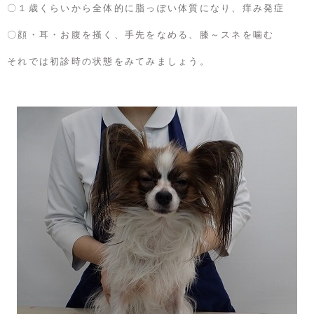
〇１歳くらいから全体的に脂っぽい体質になり、痒み発症
〇顔・耳・お腹を掻く、手先をなめる、膝～スネを噛む
それでは初診時の状態をみてみましょう。