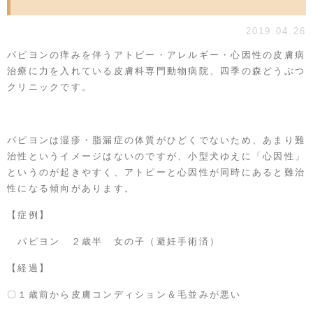
2019.04.26
パピヨンの痒みを伴うアトピー・アレルギー・心因性の皮膚病
治療に力を入れている皮膚科専門動物病院、四季の森どうぶつ
クリニックです。
パピヨンは湿疹・脂漏症の体質がひどくでないため、あまり難
治性というイメージはないのですが、小型犬ゆえに「心因性」
というのが起きやすく、アトピーと心因性が同時にあると難治
性になる傾向があります。
【症例】
パピヨン ２歳半 女の子（避妊手術済）
【経過】
〇１歳前から皮膚コンディション＆毛並みが悪い