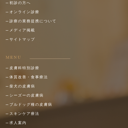
初診の方へ
オンライン診療
診療の業務提携について
メディア掲載
サイトマップ
MENU
皮膚科特別診療
体質改善・食事療法
柴犬の皮膚病
シーズーの皮膚病
ブルドッグ種の皮膚病
スキンケア療法
求人案内