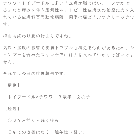
チワワ・トイプードルに多い「皮膚が脂っぽい」「フケがで
る」など痒みを伴う脂漏性＆アトピー性皮膚炎の治療に力を入
れている皮膚科専門動物病院、四季の森どうぶつクリニックで
す。
梅雨も終わり夏の始まりですね。
気温・湿度の影響で皮膚トラブルも増える傾向があるため、シ
ャンプーを含めたスキンケアには力を入れていかなけばいけま
せん。
それでは今日の症例報告です。
【症例】
トイプードル×チワワ ３歳半 女の子
【経過】
〇８か月前から続く痒み
〇冬での改善はなく、通年性（疑い）