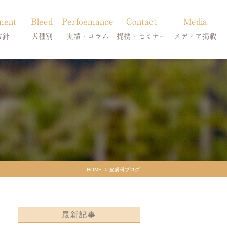
ment
Bleed
Perfoemance
Contact
Media
方針
犬種別
実績・コラム
提携・セミナー
メディア掲載
療
柴犬の皮膚病
犬種別
診療提携・セミナー開催
メディア掲載
事療法
シーズーの皮膚病
症状別
法
フレンチブルドッグの皮膚病
コラム「皮膚科のいろは」
トイプードルの皮膚病
天真爛漫ブログ
HOME
皮膚科ブログ
最新記事