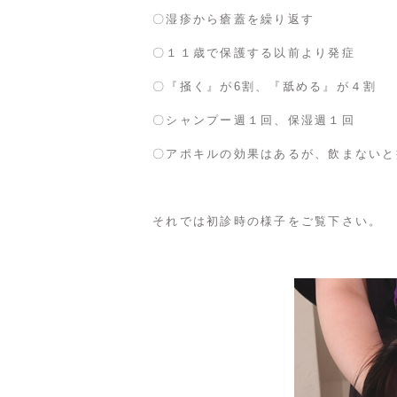
〇湿疹から瘡蓋を繰り返す
〇１１歳で保護する以前より発症
〇『掻く』が6割、『舐める』が４割
〇シャンプー週１回、保湿週１回
〇アポキルの効果はあるが、飲まないと
それでは初診時の様子をご覧下さい。