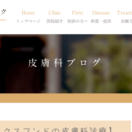
Home
Clinic
First
Disease
Treat
トップページ
医院紹介
初診の方へ
疾患・症状
治療
当院のご紹介
初診の方へ
アトピー・アレルギー
皮膚科特別診
獣医師紹介
オンライン診療
膿皮症・脂漏症
体質改善・食
皮膚科ブログ
求人案内
東京サテライト
脱毛症・アロペシアX
スキンケア療
アポキルが効かない皮膚病
ックスフンドの皮膚科診療】