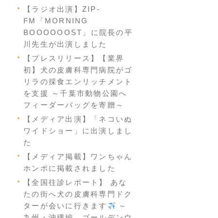
【ラジオ出演】ZIP-
FM「MORNING
BOOOOOOST」に院長の平
川先生が出演しました
【プレスリリース】【業界
初】犬の皮膚科専門病院がゴ
リラの採食エンリッチメント
を支援 ～千葉市動物公園へ
フィーダーバッグを寄贈～
【メディア出演】「ネコいぬ
ワイドショー」に出演しまし
た
【メディア掲載】ワンちゃん
ホンポに掲載されました
【全国往診レポート】 あな
たの街へ犬の皮膚科専門ドク
ターが会いに行きます
～
九州・沖縄編 ゴールデンウ