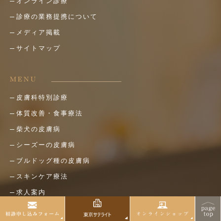
オンライン診療
診療の業務提携について
メディア掲載
サイトマップ
MENU
皮膚科特別診療
体質改善・食事療法
柴犬の皮膚病
シーズーの皮膚病
ブルドッグ種の皮膚病
スキンケア療法
求人案内
アトピー・アレルギー