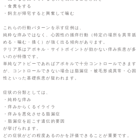
・食糞をする
・飼主が帰宅すると興奮して噛む
これらの行動パターンを示す症例は、
純粋な痒みではなく、心因性の掻痒行動（特定の場所を異常舐
める・噛む・搔く）が強く出る傾向があります。
テリア系はアポキル・サイトポイントが効かない痒み疾患が多
いのが特徴です。
単純なアトピーであればアポキルで十分コントロールできます
が、コントロールできない場合は脂漏症・被毛形成異常・心因
性といった基礎疾患が疑われます。
症状の分類としては、
・純粋な痒み
・痒みからくるイライラ
・痒みを悪化させる脂漏症
・脂漏症を起こす遺伝的要因
が挙げられます。
どの症状がどの程度あるのかを評価できることが重要です。