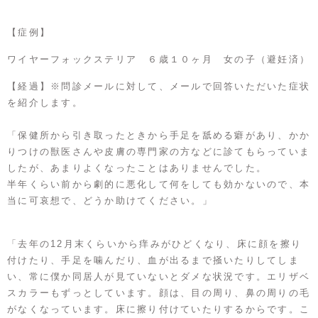
【症例】
ワイヤーフォックステリア ６歳１０ヶ月 女の子（避妊済）
【経過】※問診メールに対して、メールで回答いただいた症状
を紹介します。
「保健所から引き取ったときから手足を舐める癖があり、かか
りつけの獣医さんや皮膚の専門家の方などに診てもらっていま
したが、あまりよくなったことはありませんでした。
半年くらい前から劇的に悪化して何をしても効かないので、本
当に可哀想で、どうか助けてください。」
「去年の12月末くらいから痒みがひどくなり、床に顔を擦り
付けたり、手足を噛んだり、血が出るまで掻いたりしてしま
い、常に僕か同居人が見ていないとダメな状況です。エリザベ
スカラーもずっとしています。顔は、目の周り、鼻の周りの毛
がなくなっています。床に擦り付けていたりするからです。こ