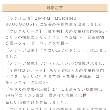
最新記事
【ラジオ出演】ZIP-FM「MORNING
BOOOOOOST」に院長の平川先生が出演しました
【プレスリリース】【業界初】犬の皮膚科専門病院が
ゴリラの採食エンリッチメントを支援 ～千葉市動物
公園へフィーダーバッグを寄贈～
【メディア出演】「ネコいぬワイドショー」に出演し
ました
【メディア掲載】ワンちゃんホンポに掲載されました
【全国往診レポート】 あなたの街へ犬の皮膚科専門
ドクターが会いに行きます
～九州・沖縄編 ゴー
ルデンウィーク2026～
【MIX犬の皮膚科治療】１年以上治らない皮膚病…
24時間エリカラ生活 隠された病気とは
新しい治療実績を更新しました。
【プレスリリース】ゴリラの繁殖を目指す千葉市動物