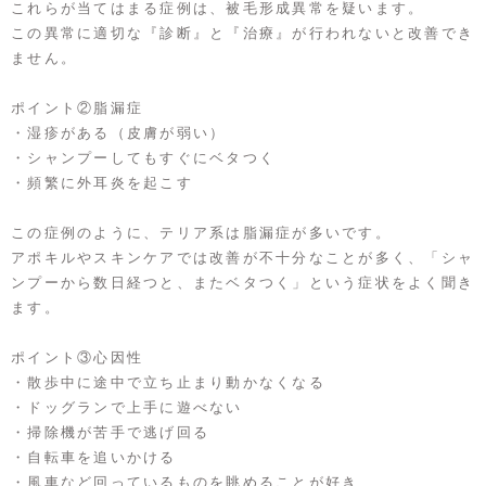
これらが当てはまる症例は、被毛形成異常を疑います。
この異常に適切な『診断』と『治療』が行われないと改善でき
ません。
ポイント②脂漏症
・湿疹がある（皮膚が弱い）
・シャンプーしてもすぐにベタつく
・頻繁に外耳炎を起こす
この症例のように、テリア系は脂漏症が多いです。
アポキルやスキンケアでは改善が不十分なことが多く、「シャ
ンプーから数日経つと、またベタつく」という症状をよく聞き
ます。
ポイント③心因性
・散歩中に途中で立ち止まり動かなくなる
・ドッグランで上手に遊べない
・掃除機が苦手で逃げ回る
・自転車を追いかける
・風車など回っているものを眺めることが好き