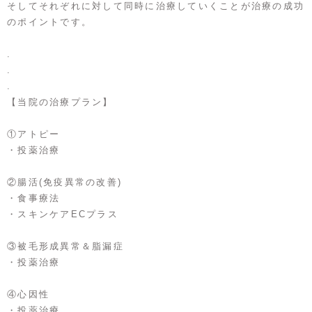
そしてそれぞれに対して同時に治療していくことが治療の成功
のポイントです。
.
.
.
【当院の治療プラン】
①アトピー
・投薬治療
②腸活(免疫異常の改善)
・食事療法
・スキンケアECプラス
③被毛形成異常＆脂漏症
・投薬治療
④心因性
・投薬治療