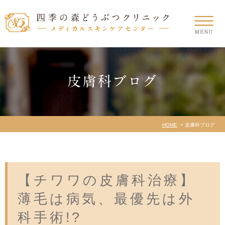
皮膚科ブログ
HOME
皮膚科ブログ
【チワワの皮膚科治療】
薄毛は病気、最優先は外
科手術!?