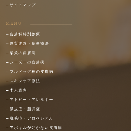
サイトマップ
MENU
皮膚科特別診療
体質改善・食事療法
柴犬の皮膚病
シーズーの皮膚病
ブルドッグ種の皮膚病
スキンケア療法
求人案内
アトピー・アレルギー
膿皮症・脂漏症
脱毛症・アロペシアX
アポキルが効かない皮膚病