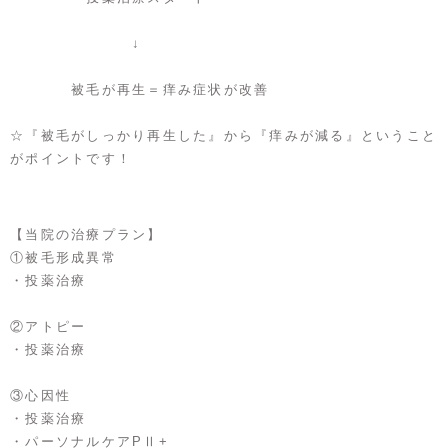
↓
被毛が再生＝痒み症状が改善
☆『被毛がしっかり再生した』から『痒みが減る』ということ
がポイントです！
【当院の治療プラン】
①被毛形成異常
・投薬治療
②アトピー
・投薬治療
③心因性
・投薬治療
・パーソナルケアPⅡ+