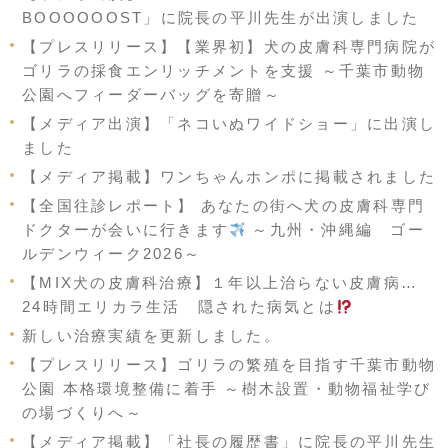
BOOOOOOST」に院長の平川先生が出演しました
【プレスリリース】【業界初】犬の皮膚科専門病院が
ゴリラの採食エンリッチメントを支援 ～千葉市動物
公園へフィーダーバッグを寄贈～
【メディア出演】「ネコいぬワイドショー」に出演し
ました
【メディア掲載】ワンちゃんホンポに掲載されました
【全国往診レポート】 あなたの街へ犬の皮膚科専門
ドクターが会いに行きます
～九州・沖縄編 ゴー
ルデンウィーク2026～
【MIX犬の皮膚科治療】１年以上治らない皮膚病…
24時間エリカラ生活 隠された病気とは
新しい治療実績を更新しました。
【プレスリリース】ゴリラの繁殖を目指す千葉市動物
公園 本格環境整備に着手 ～樹木設置・動物福祉学び
の場づくりへ～
【メディア掲載】「社長の履歴書」に院長の平川先生