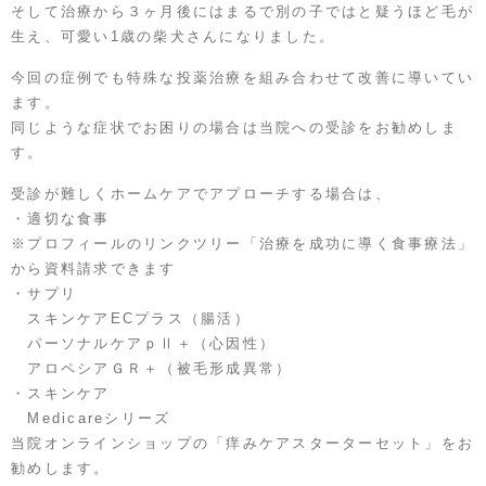
そして治療から３ヶ月後にはまるで別の子ではと疑うほど毛が
生え、可愛い1歳の柴犬さんになりました。
今回の症例でも特殊な投薬治療を組み合わせて改善に導いてい
ます。
同じような症状でお困りの場合は当院への受診をお勧めしま
す。
受診が難しくホームケアでアプローチする場合は、
・適切な食事
※プロフィールのリンクツリー「治療を成功に導く食事療法」
から資料請求できます
・サプリ
スキンケアECプラス（腸活）
パーソナルケアｐⅡ＋（心因性）
アロペシアＧＲ＋（被毛形成異常）
・スキンケア
Medicareシリーズ
当院オンラインショップの「痒みケアスターターセット」をお
勧めします。