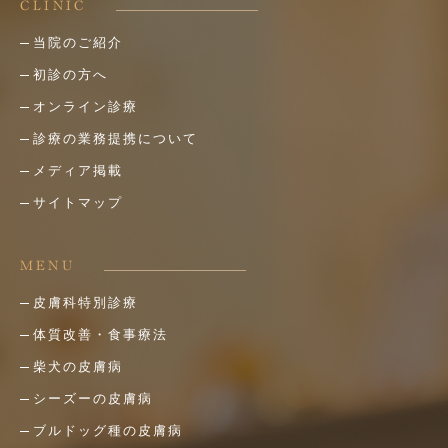
CLINIC
当院のご紹介
初診の方へ
オンライン診療
診療の業務提携について
メディア掲載
サイトマップ
MENU
皮膚科特別診療
体質改善・食事療法
柴犬の皮膚病
シーズーの皮膚病
ブルドッグ種の皮膚病