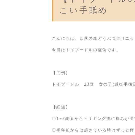
こい手舐め
こんにちは、四季の森どうぶつクリニッ
今回はトイプードルの症例です。
【症例】
トイプードル 13歳 女の子(避妊手術
【経過】
〇1~2歳頃からトリミング後に痒みが出
〇半年前からは起きている時はずっと痒