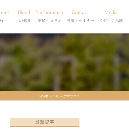
ment
Bleed
Perfoemance
Contact
Media
方針
犬種別
実績・コラム
提携・セミナー
メディア掲載
療
柴犬の皮膚病
犬種別
診療提携・セミナー開催
メディア掲載
事療法
シーズーの皮膚病
症状別
法
フレンチブルドッグの皮膚病
コラム「皮膚科のいろは」
トイプードルの皮膚病
天真爛漫ブログ
HOME
スキンケアECプラス
最新記事