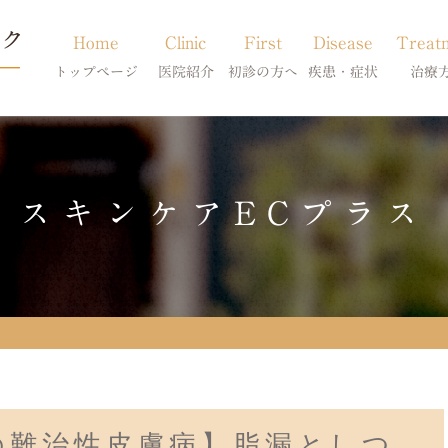
Home
Clinic
First
Disease
Treat
トップページ
医院紹介
初診の方へ
疾患・症状
治療
当院のご紹介
初診の方へ
アトピー・アレルギー
皮膚科特別診
獣医師紹介
オンライン診療
膿皮症・脂漏症
体質改善・食
スキンケアECプラス
求人案内
東京サテライト
脱毛症・アロペシアX
スキンケア療
アポキルが効かない皮膚病
の難治性皮膚病】脂漏としつ