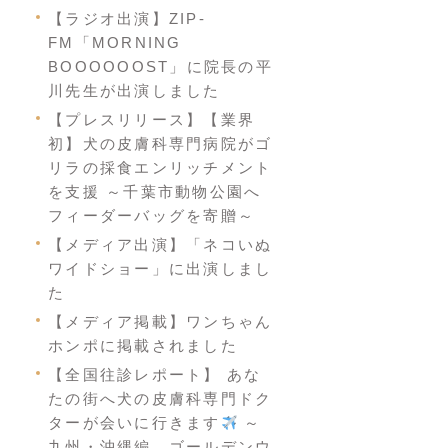
【ラジオ出演】ZIP-
FM「MORNING
BOOOOOOST」に院長の平
川先生が出演しました
【プレスリリース】【業界
初】犬の皮膚科専門病院がゴ
リラの採食エンリッチメント
を支援 ～千葉市動物公園へ
フィーダーバッグを寄贈～
【メディア出演】「ネコいぬ
ワイドショー」に出演しまし
た
【メディア掲載】ワンちゃん
ホンポに掲載されました
【全国往診レポート】 あな
たの街へ犬の皮膚科専門ドク
ターが会いに行きます
～
九州・沖縄編 ゴールデンウ