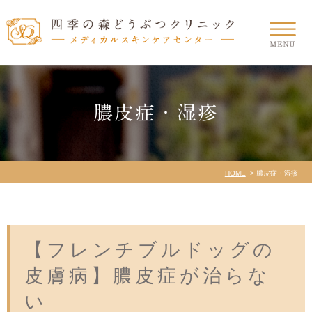
膿皮症・湿疹
HOME
膿皮症・湿疹
【フレンチブルドッグの
皮膚病】膿皮症が治らな
い