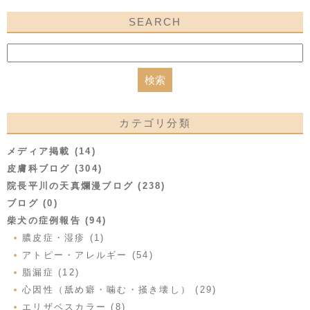
SEARCH
カテゴリ分類
メディア掲載 (14)
皮膚科ブログ (304)
院長平川の天真爛漫ブログ (238)
ブログ (0)
柴犬の症例報告 (94)
膿皮症・湿疹 (1)
アトピー・アレルギー (54)
脂漏症 (12)
心因性（舐め癖・噛む・掻き壊し） (29)
エリザベスカラー (8)