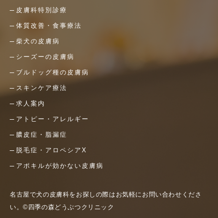
皮膚科特別診療
体質改善・食事療法
柴犬の皮膚病
シーズーの皮膚病
ブルドッグ種の皮膚病
スキンケア療法
求人案内
アトピー・アレルギー
膿皮症・脂漏症
脱毛症・アロペシアX
アポキルが効かない皮膚病
名古屋で犬の皮膚科をお探しの際はお気軽にお問い合わせくださ
い。©四季の森どうぶつクリニック