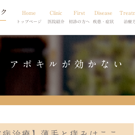
Home
Clinic
First
Disease
Treat
トップページ
医院紹介
初診の方へ
疾患・症状
治療
当院のご紹介
初診の方へ
アトピー・アレルギー
皮膚科特別診
獣医師紹介
オンライン診療
膿皮症・脂漏症
体質改善・食
アポキルが効かない
求人案内
東京サテライト
脱毛症・アロペシアX
スキンケア療
アポキルが効かない皮膚病
膚病治療】薄毛と痒みはここ