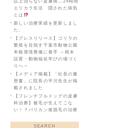
以上治らない皮膚病…24時間
エリカラ生活 隠された病気
とは
新しい治療実績を更新しまし
た。
【プレスリリース】ゴリラの
繁殖を目指す千葉市動物公園
本格環境整備に着手 ～樹木
設置・動物福祉学びの場づく
りへ～
【メディア掲載】「社長の履
歴書」に院長の平川先生が掲
載されました
【フレンチブルドッグの皮膚
科治療】被毛が生えてこな
い！？バリカン後脱毛の治療
SEARCH