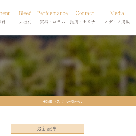
ment
Bleed
Perfoemance
Contact
Media
方針
犬種別
実績・コラム
提携・セミナー
メディア掲載
療
柴犬の皮膚病
犬種別
診療提携・セミナー開催
メディア掲載
事療法
シーズーの皮膚病
症状別
法
フレンチブルドッグの皮膚病
コラム「皮膚科のいろは」
トイプードルの皮膚病
天真爛漫ブログ
HOME
アポキルが効かない
最新記事