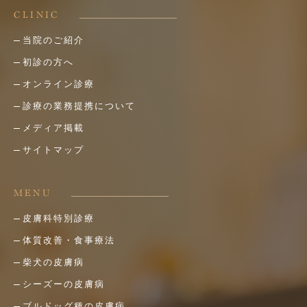
CLINIC
当院のご紹介
初診の方へ
オンライン診療
診療の業務提携について
メディア掲載
サイトマップ
MENU
皮膚科特別診療
体質改善・食事療法
柴犬の皮膚病
シーズーの皮膚病
ブルドッグ種の皮膚病