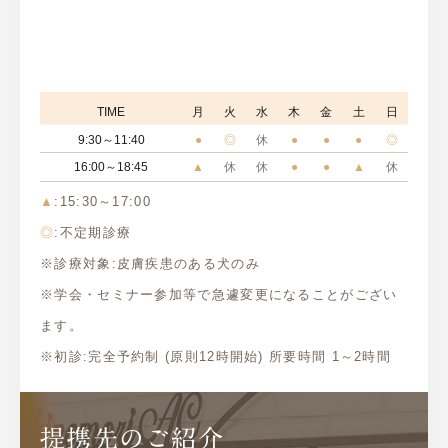
TIME
月
火
水
木
金
土
日
9:30～11:40
●
◎
休
●
●
●
◎
16:00～18:45
▲
休
休
●
●
▲
休
▲
:15:30～17:00
◎
:不定期診療
※診療対象:皮膚疾患のある犬のみ
※学会・セミナー参加等で急遽変更になることがござい
ます。
※初診:完全予約制 (原則12時開始) 所要時間 1～2時間
提携先のご紹介