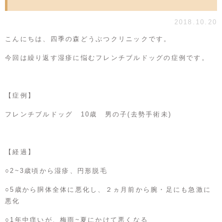
2018.10.20
こんにちは、四季の森どうぶつクリニックです。
今回は繰り返す湿疹に悩むフレンチブルドッグの症例です。
【症例】
フレンチブルドッグ 10歳 男の子(去勢手術未)
【経過】
○2~3歳頃から湿疹、円形脱毛
○5歳から胴体全体に悪化し、２ヵ月前から腕・足にも急激に
悪化
○1年中痒いが、梅雨~夏にかけて悪くなる