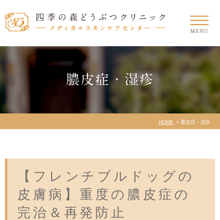
膿皮症・湿疹
HOME
膿皮症・湿疹
【フレンチブルドッグの
皮膚病】重度の膿皮症の
完治＆再発防止