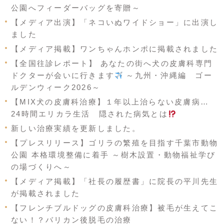
公園へフィーダーバッグを寄贈～
【メディア出演】「ネコいぬワイドショー」に出演し
ました
【メディア掲載】ワンちゃんホンポに掲載されました
【全国往診レポート】 あなたの街へ犬の皮膚科専門
ドクターが会いに行きます
～九州・沖縄編 ゴー
ルデンウィーク2026～
【MIX犬の皮膚科治療】１年以上治らない皮膚病…
24時間エリカラ生活 隠された病気とは
新しい治療実績を更新しました。
【プレスリリース】ゴリラの繁殖を目指す千葉市動物
公園 本格環境整備に着手 ～樹木設置・動物福祉学び
の場づくりへ～
【メディア掲載】「社長の履歴書」に院長の平川先生
が掲載されました
【フレンチブルドッグの皮膚科治療】被毛が生えてこ
ない！？バリカン後脱毛の治療