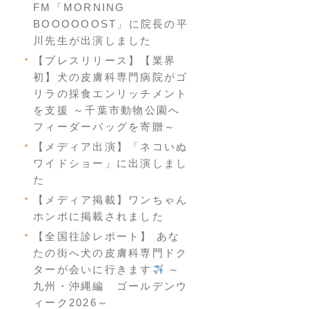
FM「MORNING
BOOOOOOST」に院長の平
川先生が出演しました
【プレスリリース】【業界
初】犬の皮膚科専門病院がゴ
リラの採食エンリッチメント
を支援 ～千葉市動物公園へ
フィーダーバッグを寄贈～
【メディア出演】「ネコいぬ
ワイドショー」に出演しまし
た
【メディア掲載】ワンちゃん
ホンポに掲載されました
【全国往診レポート】 あな
たの街へ犬の皮膚科専門ドク
ターが会いに行きます
～
九州・沖縄編 ゴールデンウ
ィーク2026～