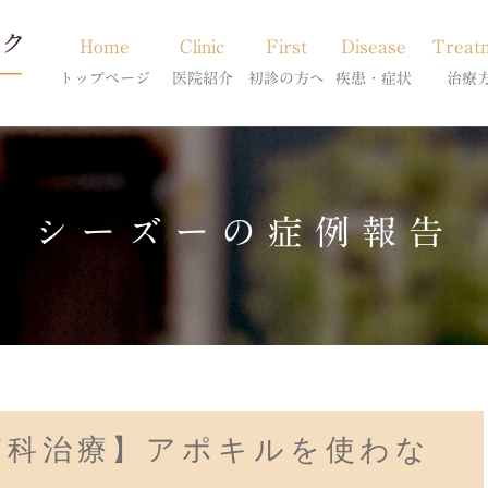
Home
Clinic
First
Disease
Treat
トップページ
医院紹介
初診の方へ
疾患・症状
治療
当院のご紹介
初診の方へ
アトピー・アレルギー
皮膚科特別診
獣医師紹介
オンライン診療
膿皮症・脂漏症
体質改善・食
シーズーの症例報告
求人案内
東京サテライト
脱毛症・アロペシアX
スキンケア療
アポキルが効かない皮膚病
膚科治療】アポキルを使わな