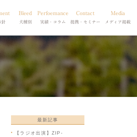
ment
Bleed
Perfoemance
Contact
Media
方針
犬種別
実績・コラム
提携・セミナー
メディア掲載
療
柴犬の皮膚病
犬種別
診療提携・セミナー開催
メディア掲載
事療法
シーズーの皮膚病
症状別
法
フレンチブルドッグの皮膚病
コラム「皮膚科のいろは」
トイプードルの皮膚病
天真爛漫ブログ
最新記事
【ラジオ出演】ZIP-