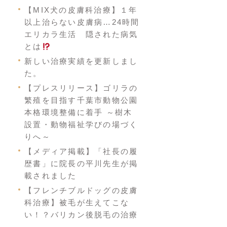
【MIX犬の皮膚科治療】１年
以上治らない皮膚病…24時間
エリカラ生活 隠された病気
とは
新しい治療実績を更新しまし
た。
【プレスリリース】ゴリラの
繁殖を目指す千葉市動物公園
本格環境整備に着手 ～樹木
設置・動物福祉学びの場づく
りへ～
【メディア掲載】「社長の履
歴書」に院長の平川先生が掲
載されました
【フレンチブルドッグの皮膚
科治療】被毛が生えてこな
い！？バリカン後脱毛の治療