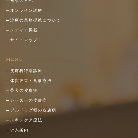
初診の方へ
オンライン診療
診療の業務提携について
メディア掲載
サイトマップ
MENU
皮膚科特別診療
体質改善・食事療法
柴犬の皮膚病
シーズーの皮膚病
ブルドッグ種の皮膚病
スキンケア療法
求人案内