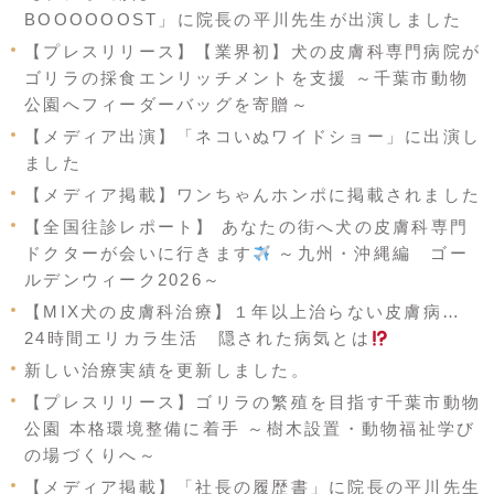
BOOOOOOST」に院長の平川先生が出演しました
【プレスリリース】【業界初】犬の皮膚科専門病院が
ゴリラの採食エンリッチメントを支援 ～千葉市動物
公園へフィーダーバッグを寄贈～
【メディア出演】「ネコいぬワイドショー」に出演し
ました
【メディア掲載】ワンちゃんホンポに掲載されました
【全国往診レポート】 あなたの街へ犬の皮膚科専門
ドクターが会いに行きます
～九州・沖縄編 ゴー
ルデンウィーク2026～
【MIX犬の皮膚科治療】１年以上治らない皮膚病…
24時間エリカラ生活 隠された病気とは
新しい治療実績を更新しました。
【プレスリリース】ゴリラの繁殖を目指す千葉市動物
公園 本格環境整備に着手 ～樹木設置・動物福祉学び
の場づくりへ～
【メディア掲載】「社長の履歴書」に院長の平川先生