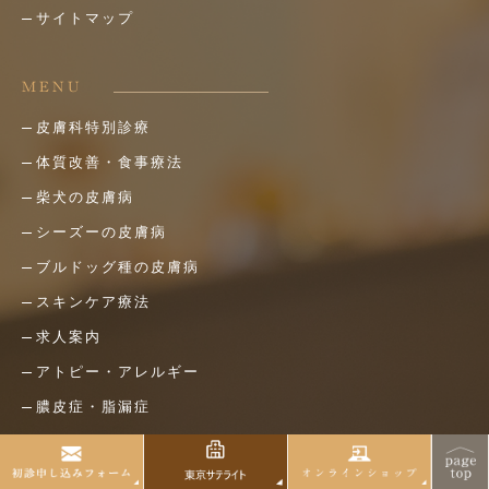
サイトマップ
MENU
皮膚科特別診療
体質改善・食事療法
柴犬の皮膚病
シーズーの皮膚病
ブルドッグ種の皮膚病
スキンケア療法
求人案内
アトピー・アレルギー
膿皮症・脂漏症
脱毛症・アロペシアX
アポキルが効かない皮膚病