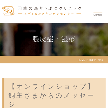
膿皮症・湿疹
HOME
膿皮症・湿疹
【オンラインショップ】
飼主さまからのメッセー
ジ