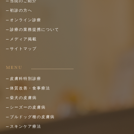
当院のご紹介
初診の方へ
オンライン診療
診療の業務提携について
メディア掲載
サイトマップ
MENU
皮膚科特別診療
体質改善・食事療法
柴犬の皮膚病
シーズーの皮膚病
ブルドッグ種の皮膚病
スキンケア療法