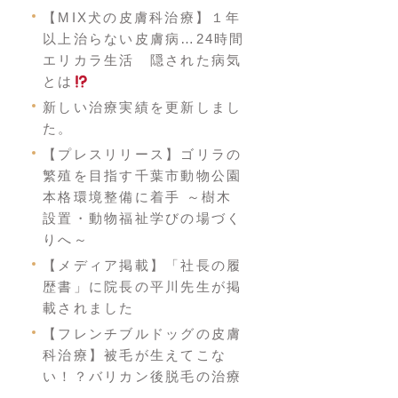
【MIX犬の皮膚科治療】１年
以上治らない皮膚病…24時間
エリカラ生活 隠された病気
とは
新しい治療実績を更新しまし
た。
【プレスリリース】ゴリラの
繁殖を目指す千葉市動物公園
本格環境整備に着手 ～樹木
設置・動物福祉学びの場づく
りへ～
【メディア掲載】「社長の履
歴書」に院長の平川先生が掲
載されました
【フレンチブルドッグの皮膚
科治療】被毛が生えてこな
い！？バリカン後脱毛の治療