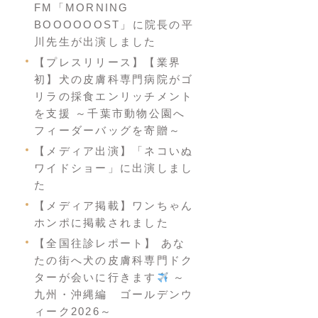
FM「MORNING
BOOOOOOST」に院長の平
川先生が出演しました
【プレスリリース】【業界
初】犬の皮膚科専門病院がゴ
リラの採食エンリッチメント
を支援 ～千葉市動物公園へ
フィーダーバッグを寄贈～
【メディア出演】「ネコいぬ
ワイドショー」に出演しまし
た
【メディア掲載】ワンちゃん
ホンポに掲載されました
【全国往診レポート】 あな
たの街へ犬の皮膚科専門ドク
ターが会いに行きます
～
九州・沖縄編 ゴールデンウ
ィーク2026～