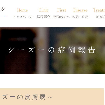
Home
Clinic
First
Disease
Treat
トップページ
医院紹介
初診の方へ
疾患・症状
治療
当院のご紹介
初診の方へ
アトピー・アレルギー
皮膚科特別診
獣医師紹介
オンライン診療
膿皮症・脂漏症
体質改善・食
シーズーの症例報告
求人案内
東京サテライト
脱毛症・アロペシアX
スキンケア療
アポキルが効かない皮膚病
ーズーの皮膚病～