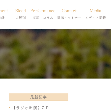
ment
Bleed
Perfoemance
Contact
Media
方針
犬種別
実績・コラム
提携・セミナー
メディア掲載
療
柴犬の皮膚病
犬種別
診療提携・セミナー開催
メディア掲載
事療法
シーズーの皮膚病
症状別
法
フレンチブルドッグの皮膚病
コラム「皮膚科のいろは」
トイプードルの皮膚病
天真爛漫ブログ
最新記事
【ラジオ出演】ZIP-