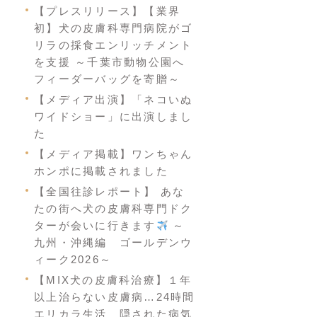
【プレスリリース】【業界
初】犬の皮膚科専門病院がゴ
リラの採食エンリッチメント
を支援 ～千葉市動物公園へ
フィーダーバッグを寄贈～
【メディア出演】「ネコいぬ
ワイドショー」に出演しまし
た
【メディア掲載】ワンちゃん
ホンポに掲載されました
【全国往診レポート】 あな
たの街へ犬の皮膚科専門ドク
ターが会いに行きます
～
九州・沖縄編 ゴールデンウ
ィーク2026～
【MIX犬の皮膚科治療】１年
以上治らない皮膚病…24時間
エリカラ生活 隠された病気