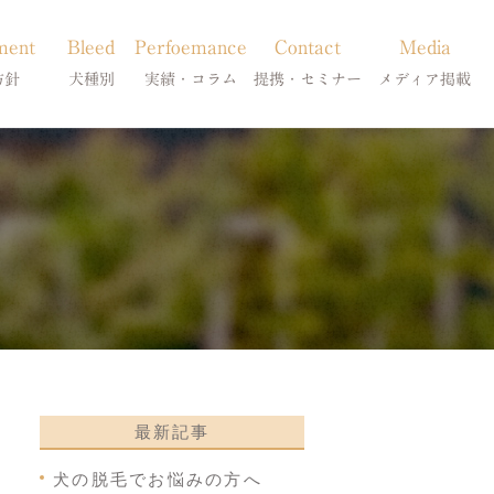
ment
Bleed
Perfoemance
Contact
Media
方針
犬種別
実績・コラム
提携・セミナー
メディア掲載
療
柴犬の皮膚病
犬種別
診療提携・セミナー開催
メディア掲載
事療法
シーズーの皮膚病
症状別
法
フレンチブルドッグの皮膚病
コラム「皮膚科のいろは」
トイプードルの皮膚病
天真爛漫ブログ
最新記事
犬の脱毛でお悩みの方へ