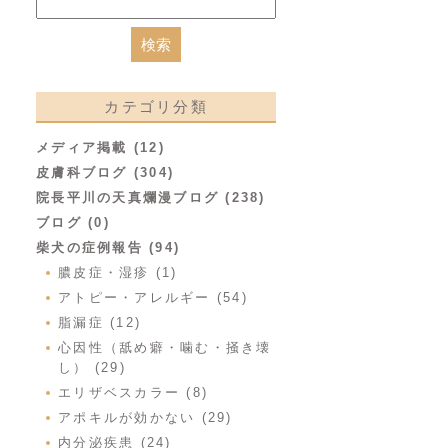
カテゴリ分類
メディア掲載 (12)
皮膚科ブログ (304)
院長平川の天真爛漫ブログ (238)
ブログ (0)
柴犬の症例報告 (94)
膿皮症・湿疹 (1)
アトピー・アレルギー (54)
脂漏症 (12)
心因性（舐め癖・噛む・掻き壊
し） (29)
エリザベスカラー (8)
アポキルが効かない (29)
内分泌疾患 (24)