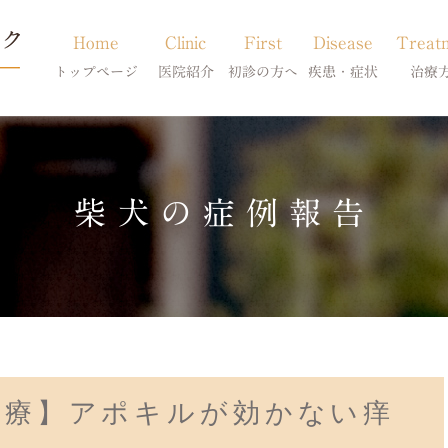
Home
Clinic
First
Disease
Treat
トップページ
医院紹介
初診の方へ
疾患・症状
治療
当院のご紹介
初診の方へ
アトピー・アレルギー
皮膚科特別診
獣医師紹介
オンライン診療
膿皮症・脂漏症
体質改善・食
柴犬の症例報告
求人案内
東京サテライト
脱毛症・アロペシアX
スキンケア療
アポキルが効かない皮膚病
治療】アポキルが効かない痒