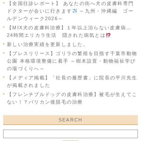
【全国往診レポート】 あなたの街へ犬の皮膚科専門
ドクターが会いに行きます
～九州・沖縄編 ゴー
ルデンウィーク2026～
【MIX犬の皮膚科治療】１年以上治らない皮膚病…
24時間エリカラ生活 隠された病気とは
新しい治療実績を更新しました。
【プレスリリース】ゴリラの繁殖を目指す千葉市動物
公園 本格環境整備に着手 ～樹木設置・動物福祉学び
の場づくりへ～
【メディア掲載】「社長の履歴書」に院長の平川先生
が掲載されました
【フレンチブルドッグの皮膚科治療】被毛が生えてこ
ない！？バリカン後脱毛の治療
SEARCH