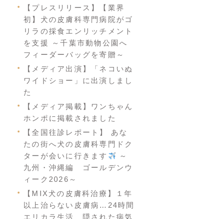
【プレスリリース】【業界
初】犬の皮膚科専門病院がゴ
リラの採食エンリッチメント
を支援 ～千葉市動物公園へ
フィーダーバッグを寄贈～
【メディア出演】「ネコいぬ
ワイドショー」に出演しまし
た
【メディア掲載】ワンちゃん
ホンポに掲載されました
【全国往診レポート】 あな
たの街へ犬の皮膚科専門ドク
ターが会いに行きます
～
九州・沖縄編 ゴールデンウ
ィーク2026～
【MIX犬の皮膚科治療】１年
以上治らない皮膚病…24時間
エリカラ生活 隠された病気