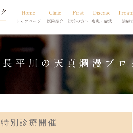
Home
Clinic
First
Disease
Treat
トップページ
医院紹介
初診の方へ
疾患・症状
治療
当院のご紹介
初診の方へ
アトピー・アレルギー
皮膚科特別診
獣医師紹介
オンライン診療
膿皮症・脂漏症
体質改善・食
院長平川の天真爛漫ブロ
求人案内
東京サテライト
脱毛症・アロペシアX
スキンケア療
アポキルが効かない皮膚病
科特別診療開催