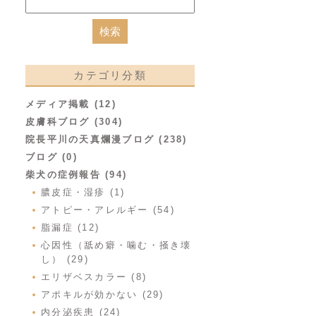
カテゴリ分類
メディア掲載 (12)
皮膚科ブログ (304)
院長平川の天真爛漫ブログ (238)
ブログ (0)
柴犬の症例報告 (94)
膿皮症・湿疹 (1)
アトピー・アレルギー (54)
脂漏症 (12)
心因性（舐め癖・噛む・掻き壊
し） (29)
エリザベスカラー (8)
アポキルが効かない (29)
内分泌疾患 (24)