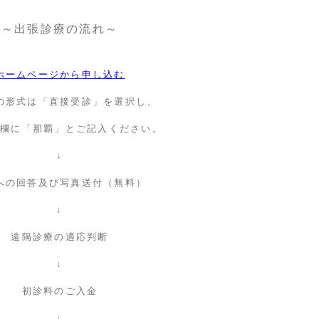
～出張診療の流れ～
ホームページから申し込む
の形式は「直接受診」を選択し、
ト欄に「那覇」とご記入ください。
↓
への回答及び写真送付（無料）
↓
遠隔診療
の適応判断
↓
初診料のご入金
↓