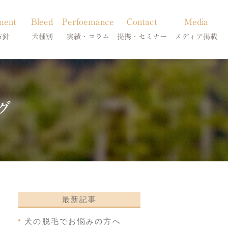
ment
Bleed
Perfoemance
Contact
Media
方針
犬種別
実績・コラム
提携・セミナー
メディア掲載
療
柴犬の皮膚病
犬種別
診療提携・セミナー開催
メディア掲載
事療法
シーズーの皮膚病
症状別
グ
法
フレンチブルドッグの皮膚病
コラム「皮膚科のいろは」
トイプードルの皮膚病
天真爛漫ブログ
最新記事
犬の脱毛でお悩みの方へ