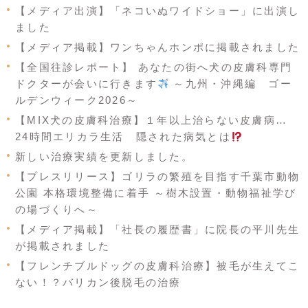
【メディア出演】「ネコいぬワイドショー」に出演し
ました
【メディア掲載】ワンちゃんホンポに掲載されました
【全国往診レポート】 あなたの街へ犬の皮膚科専門
ドクターが会いに行きます
～九州・沖縄編 ゴー
ルデンウィーク2026～
【MIX犬の皮膚科治療】１年以上治らない皮膚病…
24時間エリカラ生活 隠された病気とは
新しい治療実績を更新しました。
【プレスリリース】ゴリラの繁殖を目指す千葉市動物
公園 本格環境整備に着手 ～樹木設置・動物福祉学び
の場づくりへ～
【メディア掲載】「社長の履歴書」に院長の平川先生
が掲載されました
【フレンチブルドッグの皮膚科治療】被毛が生えてこ
ない！？バリカン後脱毛の治療