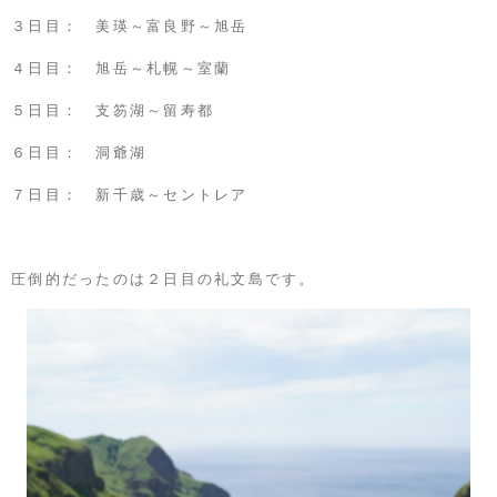
３日目： 美瑛～富良野～旭岳
４日目： 旭岳～札幌～室蘭
５日目： 支笏湖～留寿都
６日目： 洞爺湖
７日目： 新千歳～セントレア
圧倒的だったのは２日目の礼文島です。