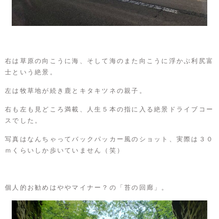
右は草原の向こうに海、そして海のまた向こうに浮かぶ利尻富
士という絶景。
左は牧草地が続き鹿とキタキツネの親子。
右も左も見どころ満載、人生５本の指に入る絶景ドライブコー
スでした。
写真はなんちゃってバックパッカー風のショット、実際は３０
ｍくらいしか歩いていません（笑）
個人的お勧めはややマイナー？の「苔の回廊」。