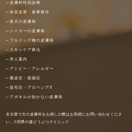
皮膚科特別診療
体質改善・食事療法
柴犬の皮膚病
シーズーの皮膚病
ブルドッグ種の皮膚病
スキンケア療法
求人案内
アトピー・アレルギー
膿皮症・脂漏症
脱毛症・アロペシアX
アポキルが効かない皮膚病
名古屋で犬の皮膚科をお探しの際はお気軽にお問い合わせくださ
い。©四季の森どうぶつクリニック