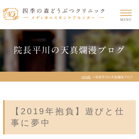
院長平川の天真爛漫ブログ
HOME
院長平川の天真爛漫ブログ
【2019年抱負】遊びと仕
事に夢中