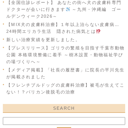
【全国往診レポート】 あなたの街へ犬の皮膚科専門
ドクターが会いに行きます
～九州・沖縄編 ゴー
ルデンウィーク2026～
【MIX犬の皮膚科治療】１年以上治らない皮膚病…
24時間エリカラ生活 隠された病気とは
新しい治療実績を更新しました。
【プレスリリース】ゴリラの繁殖を目指す千葉市動物
公園 本格環境整備に着手 ～樹木設置・動物福祉学び
の場づくりへ～
【メディア掲載】「社長の履歴書」に院長の平川先生
が掲載されました
【フレンチブルドッグの皮膚科治療】被毛が生えてこ
ない！？バリカン後脱毛の治療
SEARCH