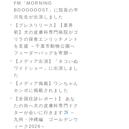
FM「MORNING
BOOOOOOST」に院長の平
川先生が出演しました
【プレスリリース】【業界
初】犬の皮膚科専門病院がゴ
リラの採食エンリッチメント
を支援 ～千葉市動物公園へ
フィーダーバッグを寄贈～
【メディア出演】「ネコいぬ
ワイドショー」に出演しまし
た
【メディア掲載】ワンちゃん
ホンポに掲載されました
【全国往診レポート】 あな
たの街へ犬の皮膚科専門ドク
ターが会いに行きます
～
九州・沖縄編 ゴールデンウ
ィーク2026～