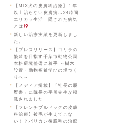
【MIX犬の皮膚科治療】１年
以上治らない皮膚病…24時間
エリカラ生活 隠された病気
とは
新しい治療実績を更新しまし
た。
【プレスリリース】ゴリラの
繁殖を目指す千葉市動物公園
本格環境整備に着手 ～樹木
設置・動物福祉学びの場づく
りへ～
【メディア掲載】「社長の履
歴書」に院長の平川先生が掲
載されました
【フレンチブルドッグの皮膚
科治療】被毛が生えてこな
い！？バリカン後脱毛の治療