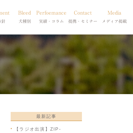
ment
Bleed
Perfoemance
Contact
Media
方針
犬種別
実績・コラム
提携・セミナー
メディア掲載
療
柴犬の皮膚病
犬種別
診療提携・セミナー開催
メディア掲載
事療法
シーズーの皮膚病
症状別
法
フレンチブルドッグの皮膚病
コラム「皮膚科のいろは」
トイプードルの皮膚病
天真爛漫ブログ
最新記事
【ラジオ出演】ZIP-