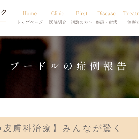
Home
Clinic
First
Disease
Treat
トップページ
医院紹介
初診の方へ
疾患・症状
治療
当院のご紹介
初診の方へ
アトピー・アレルギー
皮膚科特別診
獣医師紹介
オンライン診療
膿皮症・脂漏症
体質改善・食
プードルの症例報告
求人案内
東京サテライト
脱毛症・アロペシアX
スキンケア療
アポキルが効かない皮膚病
の皮膚科治療】みんなが驚く