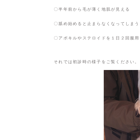
〇半年前から毛が薄く地肌が見える
〇舐め始めると止まらなくなってしまう
〇アポキルやステロイドを１日２回服用
それでは初診時の様子をご覧ください。