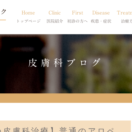
Home
Clinic
First
Disease
Treat
トップページ
医院紹介
初診の方へ
疾患・症状
治療
当院のご紹介
初診の方へ
アトピー・アレルギー
皮膚科特別診
獣医師紹介
オンライン診療
膿皮症・脂漏症
体質改善・食
皮膚科ブログ
求人案内
東京サテライト
脱毛症・アロペシアX
スキンケア療
アポキルが効かない皮膚病
の皮膚科治療】普通のアロペ