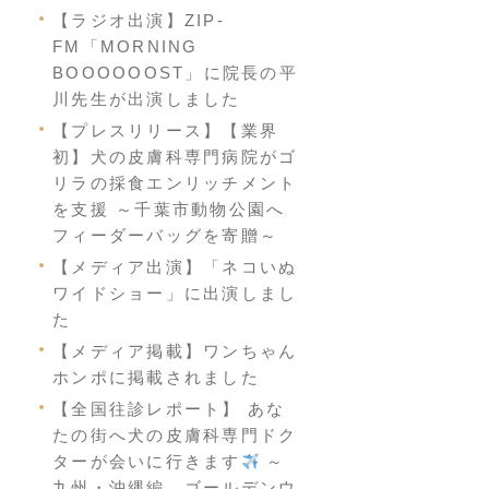
【ラジオ出演】ZIP-
FM「MORNING
BOOOOOOST」に院長の平
川先生が出演しました
【プレスリリース】【業界
初】犬の皮膚科専門病院がゴ
リラの採食エンリッチメント
を支援 ～千葉市動物公園へ
フィーダーバッグを寄贈～
【メディア出演】「ネコいぬ
ワイドショー」に出演しまし
た
【メディア掲載】ワンちゃん
ホンポに掲載されました
【全国往診レポート】 あな
たの街へ犬の皮膚科専門ドク
ターが会いに行きます
～
九州・沖縄編 ゴールデンウ