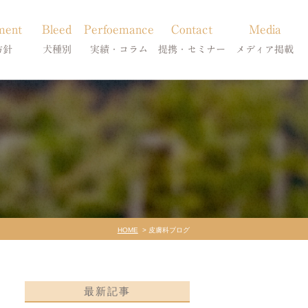
ment
Bleed
Perfoemance
Contact
Media
方針
犬種別
実績・コラム
提携・セミナー
メディア掲載
療
柴犬の皮膚病
犬種別
診療提携・セミナー開催
メディア掲載
事療法
シーズーの皮膚病
症状別
法
フレンチブルドッグの皮膚病
コラム「皮膚科のいろは」
トイプードルの皮膚病
天真爛漫ブログ
HOME
皮膚科ブログ
最新記事