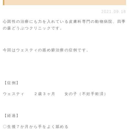
2021.09.18
心因性の治療にも力を入れている皮膚科専門の動物病院、四季
の森どうぶつクリニックです。
今回はウェスティの舐め癖治療の症例です。
【症例】
ウェスティ ２歳３ヶ月 女の子（不妊手術済）
【経過】
〇生後７か月から手をよく舐める