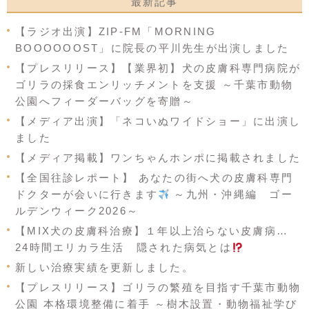
最新記事
【ラジオ出演】ZIP-FM「MORNING
BOOOOOOST」に院長の平川先生が出演しました
【プレスリリース】【業界初】犬の皮膚科専門病院が
ゴリラの採食エンリッチメントを支援 ～千葉市動物
公園へフィーダーバッグを寄贈～
【メディア出演】「ネコいぬワイドショー」に出演し
ました
【メディア掲載】ワンちゃんホンポに掲載されました
【全国往診レポート】 あなたの街へ犬の皮膚科専門
ドクターが会いに行きます
～九州・沖縄編 ゴー
ルデンウィーク2026～
【MIX犬の皮膚科治療】１年以上治らない皮膚病…
24時間エリカラ生活 隠された病気とは
新しい治療実績を更新しました。
【プレスリリース】ゴリラの繁殖を目指す千葉市動物
公園 本格環境整備に着手 ～樹木設置・動物福祉学び