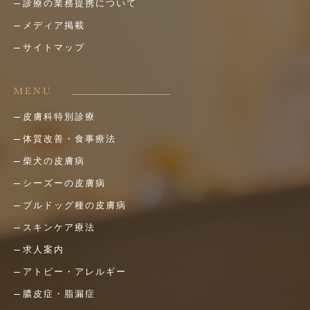
診療の業務提携について
メディア掲載
サイトマップ
MENU
皮膚科特別診療
体質改善・食事療法
柴犬の皮膚病
シーズーの皮膚病
ブルドッグ種の皮膚病
スキンケア療法
求人案内
アトピー・アレルギー
膿皮症・脂漏症