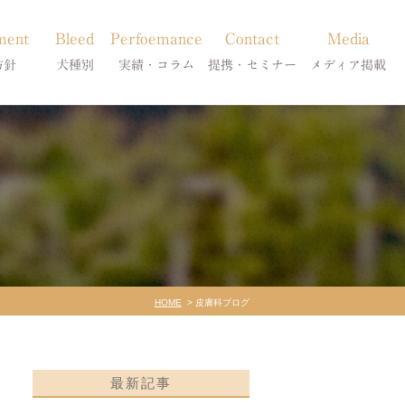
ment
Bleed
Perfoemance
Contact
Media
方針
犬種別
実績・コラム
提携・セミナー
メディア掲載
療
柴犬の皮膚病
犬種別
診療提携・セミナー開催
メディア掲載
事療法
シーズーの皮膚病
症状別
法
フレンチブルドッグの皮膚病
コラム「皮膚科のいろは」
トイプードルの皮膚病
天真爛漫ブログ
HOME
皮膚科ブログ
最新記事