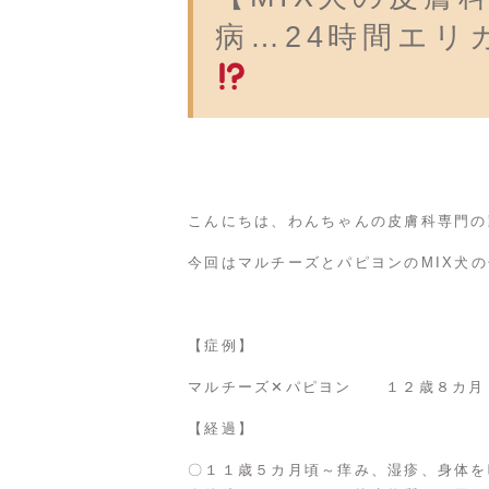
病…24時間エリ
こんにちは、わんちゃんの皮膚科専門の
今回はマルチーズとパピヨンのMIX犬
【症例】
マルチーズ✕パピヨン １２歳８カ月
【経過】
〇１１歳５カ月頃～痒み、湿疹、身体を