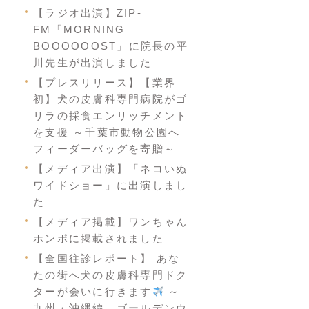
【ラジオ出演】ZIP-
FM「MORNING
BOOOOOOST」に院長の平
川先生が出演しました
【プレスリリース】【業界
初】犬の皮膚科専門病院がゴ
リラの採食エンリッチメント
を支援 ～千葉市動物公園へ
フィーダーバッグを寄贈～
【メディア出演】「ネコいぬ
ワイドショー」に出演しまし
た
【メディア掲載】ワンちゃん
ホンポに掲載されました
【全国往診レポート】 あな
たの街へ犬の皮膚科専門ドク
ターが会いに行きます
～
九州・沖縄編 ゴールデンウ