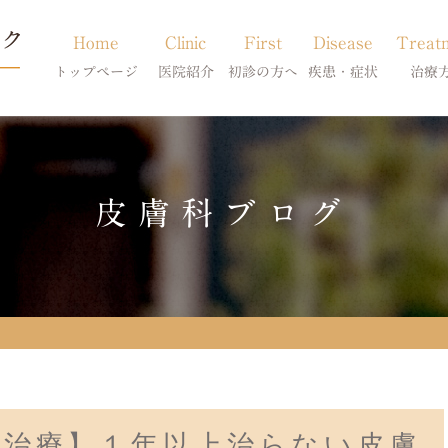
Home
Clinic
First
Disease
Treat
トップページ
医院紹介
初診の方へ
疾患・症状
治療
当院のご紹介
初診の方へ
アトピー・アレルギー
皮膚科特別診
獣医師紹介
オンライン診療
膿皮症・脂漏症
体質改善・食
皮膚科ブログ
求人案内
東京サテライト
脱毛症・アロペシアX
スキンケア療
アポキルが効かない皮膚病
科治療】１年以上治らない皮膚