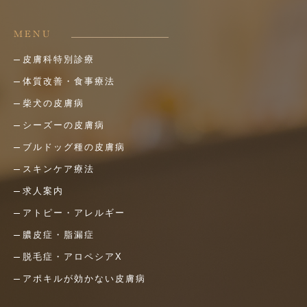
MENU
皮膚科特別診療
体質改善・食事療法
柴犬の皮膚病
シーズーの皮膚病
ブルドッグ種の皮膚病
スキンケア療法
求人案内
アトピー・アレルギー
膿皮症・脂漏症
脱毛症・アロペシアX
アポキルが効かない皮膚病