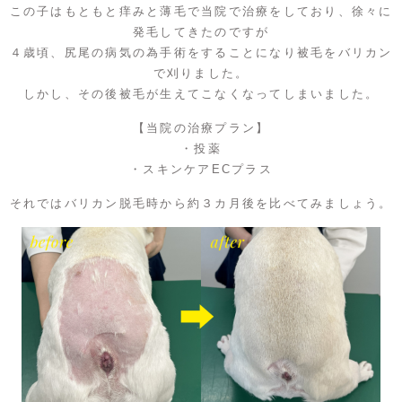
この子はもともと痒みと薄毛で当院で治療をしており、徐々に
発毛してきたのですが
４歳頃、尻尾の病気の為手術をすることになり被毛をバリカン
で刈りました。
しかし、その後被毛が生えてこなくなってしまいました。
【当院の治療プラン】
・投薬
・スキンケアECプラス
それではバリカン脱毛時から約３カ月後を比べてみましょう。