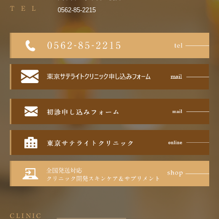
T E L
0562-85-2215
CLINIC