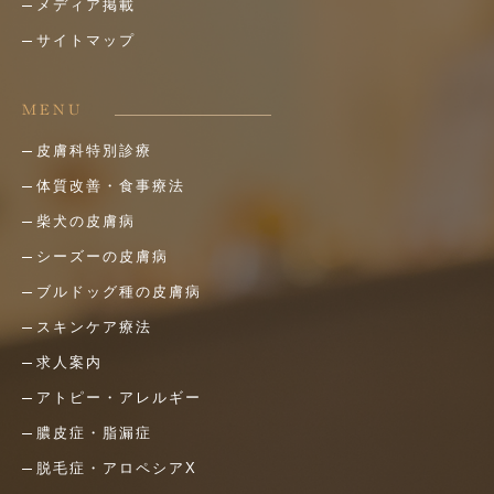
メディア掲載
サイトマップ
MENU
皮膚科特別診療
体質改善・食事療法
柴犬の皮膚病
シーズーの皮膚病
ブルドッグ種の皮膚病
スキンケア療法
求人案内
アトピー・アレルギー
膿皮症・脂漏症
脱毛症・アロペシアX