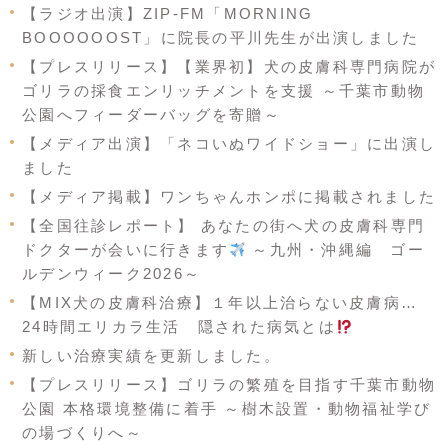
【ラジオ出演】ZIP-FM「MORNING
BOOOOOOST」に院長の平川先生が出演しました
【プレスリリース】【業界初】犬の皮膚科専門病院が
ゴリラの採食エンリッチメントを支援 ～千葉市動物
公園へフィーダーバッグを寄贈～
【メディア出演】「ネコいぬワイドショー」に出演し
ました
【メディア掲載】ワンちゃんホンポに掲載されました
【全国往診レポート】 あなたの街へ犬の皮膚科専門
ドクターが会いに行きます
～九州・沖縄編 ゴー
ルデンウィーク2026～
【MIX犬の皮膚科治療】１年以上治らない皮膚病…
24時間エリカラ生活 隠された病気とは
新しい治療実績を更新しました。
【プレスリリース】ゴリラの繁殖を目指す千葉市動物
公園 本格環境整備に着手 ～樹木設置・動物福祉学び
の場づくりへ～