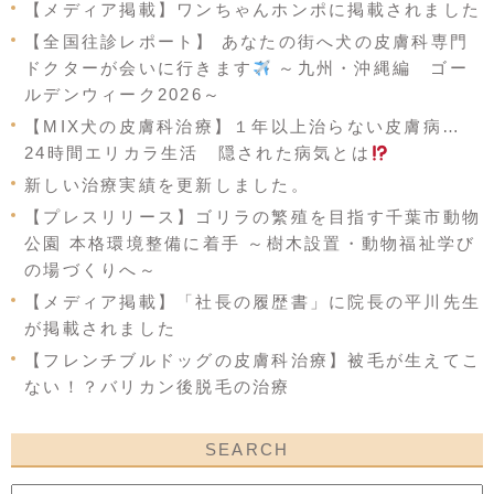
【メディア掲載】ワンちゃんホンポに掲載されました
【全国往診レポート】 あなたの街へ犬の皮膚科専門
ドクターが会いに行きます
～九州・沖縄編 ゴー
ルデンウィーク2026～
【MIX犬の皮膚科治療】１年以上治らない皮膚病…
24時間エリカラ生活 隠された病気とは
新しい治療実績を更新しました。
【プレスリリース】ゴリラの繁殖を目指す千葉市動物
公園 本格環境整備に着手 ～樹木設置・動物福祉学び
の場づくりへ～
【メディア掲載】「社長の履歴書」に院長の平川先生
が掲載されました
【フレンチブルドッグの皮膚科治療】被毛が生えてこ
ない！？バリカン後脱毛の治療
SEARCH