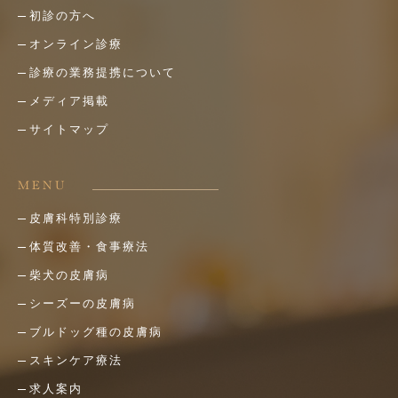
初診の方へ
オンライン診療
診療の業務提携について
メディア掲載
サイトマップ
MENU
皮膚科特別診療
体質改善・食事療法
柴犬の皮膚病
シーズーの皮膚病
ブルドッグ種の皮膚病
スキンケア療法
求人案内