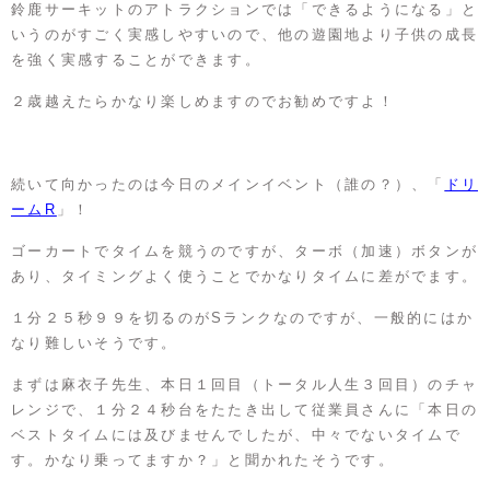
鈴鹿サーキットのアトラクションでは「できるようになる」と
いうのがすごく実感しやすいので、他の遊園地より子供の成長
を強く実感することができます。
２歳越えたらかなり楽しめますのでお勧めですよ！
続いて向かったのは今日のメインイベント（誰の？）、「
ドリ
ームR
」！
ゴーカートでタイムを競うのですが、ターボ（加速）ボタンが
あり、タイミングよく使うことでかなりタイムに差がでます。
１分２５秒９９を切るのがSランクなのですが、一般的にはか
なり難しいそうです。
まずは麻衣子先生、本日１回目（トータル人生３回目）のチャ
レンジで、１分２４秒台をたたき出して従業員さんに「本日の
ベストタイムには及びませんでしたが、中々でないタイムで
す。かなり乗ってますか？」と聞かれたそうです。