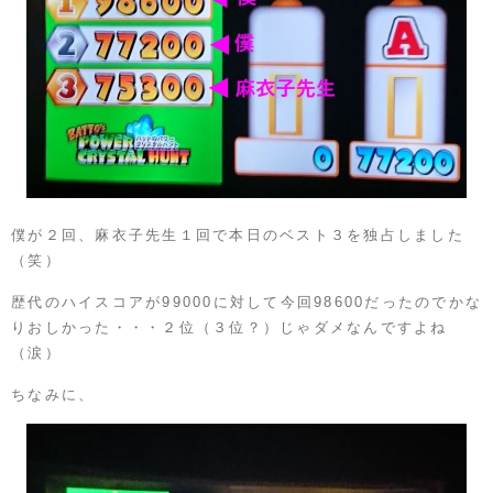
僕が２回、麻衣子先生１回で本日のベスト３を独占しました
（笑）
歴代のハイスコアが99000に対して今回98600だったのでかな
りおしかった・・・２位（３位？）じゃダメなんですよね
（涙）
ちなみに、