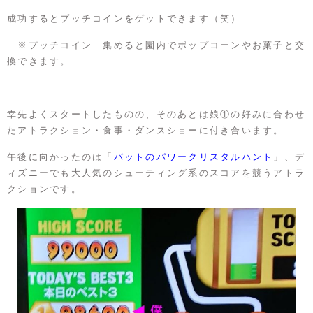
成功するとプッチコインをゲットできます（笑）
※プッチコイン 集めると園内でポップコーンやお菓子と交
換できます。
幸先よくスタートしたものの、そのあとは娘①の好みに合わせ
たアトラクション・食事・ダンスショーに付き合います。
午後に向かったのは「
バットのパワークリスタルハント
」、デ
ィズニーでも大人気のシューティング系のスコアを競うアトラ
クションです。