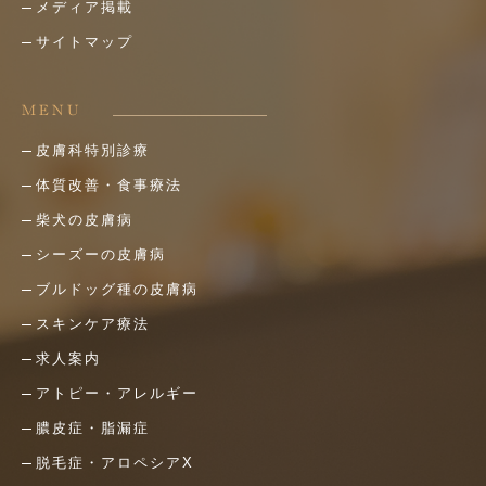
メディア掲載
サイトマップ
MENU
皮膚科特別診療
体質改善・食事療法
柴犬の皮膚病
シーズーの皮膚病
ブルドッグ種の皮膚病
スキンケア療法
求人案内
アトピー・アレルギー
膿皮症・脂漏症
脱毛症・アロペシアX