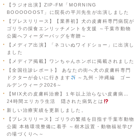
【ラジオ出演】ZIP-FM「MORNING
BOOOOOOST」に院長の平川先生が出演しました
【プレスリリース】【業界初】犬の皮膚科専門病院が
ゴリラの採食エンリッチメントを支援 ～千葉市動物
公園へフィーダーバッグを寄贈～
【メディア出演】「ネコいぬワイドショー」に出演し
ました
【メディア掲載】ワンちゃんホンポに掲載されました
【全国往診レポート】 あなたの街へ犬の皮膚科専門
ドクターが会いに行きます
～九州・沖縄編 ゴー
ルデンウィーク2026～
【MIX犬の皮膚科治療】１年以上治らない皮膚病…
24時間エリカラ生活 隠された病気とは
新しい治療実績を更新しました。
【プレスリリース】ゴリラの繁殖を目指す千葉市動物
公園 本格環境整備に着手 ～樹木設置・動物福祉学び
の場づくりへ～