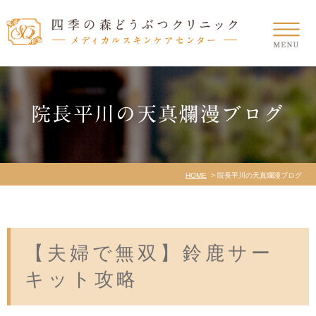
院長平川の天真爛漫ブログ
HOME
院長平川の天真爛漫ブログ
【夫婦で無双】鈴鹿サー
キット攻略