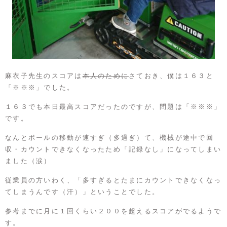
麻衣子先生のスコアは
本人のために
さておき、僕は１６３と
「※※※」でした。
１６３でも本日最高スコアだったのですが、問題は「※※※」
です。
なんとボールの移動が速すぎ（多過ぎ）て、機械が途中で回
収・カウントできなくなったため「記録なし」になってしまい
ました（涙）
従業員の方いわく、「多すぎるとたまにカウントできなくなっ
てしまうんです（汗）」ということでした。
参考までに月に１回くらい２００を超えるスコアがでるようで
す。