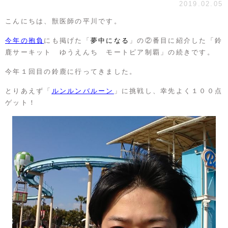
2019.02.05
こんにちは、獣医師の平川です。
今年の抱負
にも掲げた「
夢中になる
」の②番目に紹介した「鈴
鹿サーキット ゆうえんち モートピア制覇」の続きです。
今年１回目の鈴鹿に行ってきました。
とりあえず「
ルンルンバルーン
」に挑戦し、幸先よく１００点
ゲット！