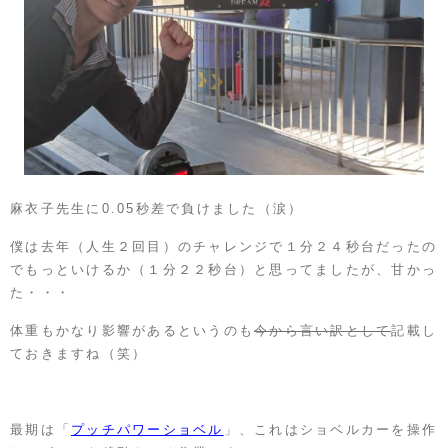
麻衣子先生に0.05秒差で負けました（涙）
僕は去年（人生２回目）のチャレンジで１分２４秒台だったの
でもっといけるか（１分２２秒台）と思ってましたが、甘かっ
た・・・
体重もかなり影響があるというのも
今から言い訳として
記載し
ておきますね（笑）
最期は「
プッチパワーショベル
」、これはショベルカーを操作