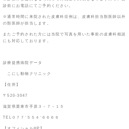
診前にお電話にてご予約ください。
※通常時間に来院された皮膚科症例は、皮膚科担当獣医師以外
の獣医師が担当します。
またご予約された方には当院で写真を用いた事前の皮膚科相談
にも対応しております。
診療提携病院データ
こにし動物クリニック
【住所】
〒520-3047
滋賀県栗東市手原３－７－１５
TEL０７７⁻５５４⁻６６６６
【オフィシャルHP】