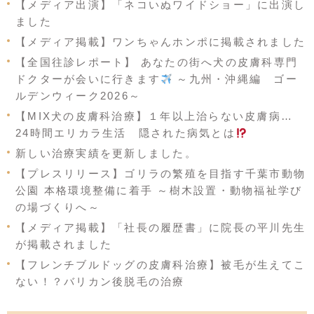
【メディア出演】「ネコいぬワイドショー」に出演し
ました
【メディア掲載】ワンちゃんホンポに掲載されました
【全国往診レポート】 あなたの街へ犬の皮膚科専門
ドクターが会いに行きます
～九州・沖縄編 ゴー
ルデンウィーク2026～
【MIX犬の皮膚科治療】１年以上治らない皮膚病…
24時間エリカラ生活 隠された病気とは
新しい治療実績を更新しました。
【プレスリリース】ゴリラの繁殖を目指す千葉市動物
公園 本格環境整備に着手 ～樹木設置・動物福祉学び
の場づくりへ～
【メディア掲載】「社長の履歴書」に院長の平川先生
が掲載されました
【フレンチブルドッグの皮膚科治療】被毛が生えてこ
ない！？バリカン後脱毛の治療