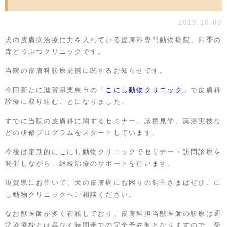
2019.10.08
犬の皮膚病治療に力を入れている皮膚科専門動物病院、四季の
森どうぶつクリニックです。
当院の皮膚科診療提携に関するお知らせです。
今回新たに滋賀県栗東市の「
こにし動物クリニック
」で皮膚科
診療に取り組むことになりました。
すでに当院の皮膚科に関するセミナー、診療見学、薬浴実技な
どの研修プログラムをスタートしています。
今後は定期的にこにし動物クリニックでセミナー・訪問診療を
開催しながら、継続治療のサポートを行います。
滋賀県にお住いで、犬の皮膚病にお困りの飼主さまはぜひこに
し動物クリニックへご相談ください。
なお獣医師が多く在籍しており、皮膚科担当獣医師の診療は通
常診療枠とは異なる時間帯での完全予約制となりますので、受