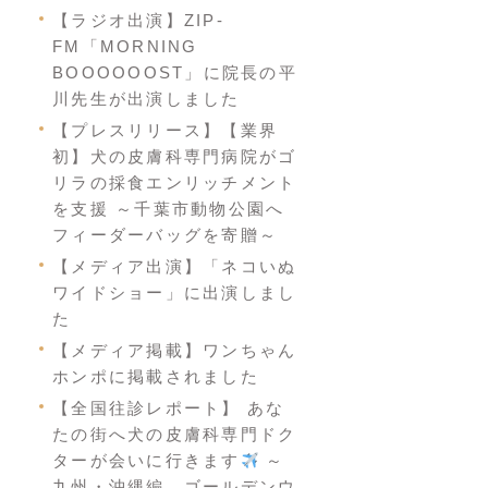
【ラジオ出演】ZIP-
FM「MORNING
BOOOOOOST」に院長の平
川先生が出演しました
【プレスリリース】【業界
初】犬の皮膚科専門病院がゴ
リラの採食エンリッチメント
を支援 ～千葉市動物公園へ
フィーダーバッグを寄贈～
【メディア出演】「ネコいぬ
ワイドショー」に出演しまし
た
【メディア掲載】ワンちゃん
ホンポに掲載されました
【全国往診レポート】 あな
たの街へ犬の皮膚科専門ドク
ターが会いに行きます
～
九州・沖縄編 ゴールデンウ