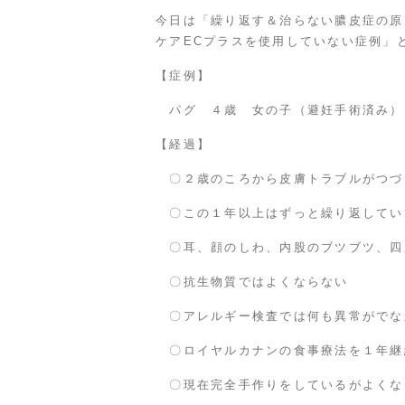
今日は「繰り返す＆治らない膿皮症の原
ケアECプラスを使用していない症例」
【症例】
パグ ４歳 女の子（避妊手術済み）
【経過】
〇２歳のころから皮膚トラブルがつづ
〇この１年以上はずっと繰り返してい
〇耳、顔のしわ、内股のブツブツ、四
〇抗生物質ではよくならない
〇アレルギー検査では何も異常がでな
〇ロイヤルカナンの食事療法を１年継
〇現在完全手作りをしているがよくな