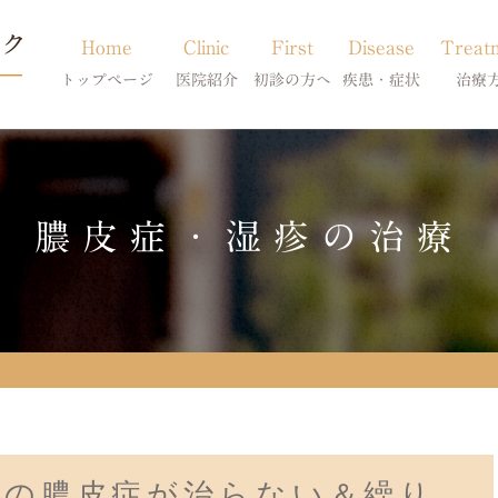
Home
Clinic
First
Disease
Treat
トップページ
医院紹介
初診の方へ
疾患・症状
治療
当院のご紹介
初診の方へ
アトピー・アレルギー
皮膚科特別診
獣医師紹介
オンライン診療
膿皮症・脂漏症
体質改善・食
膿皮症・湿疹の治療
求人案内
東京サテライト
脱毛症・アロペシアX
スキンケア療
アポキルが効かない皮膚病
犬の膿皮症が治らない＆繰り