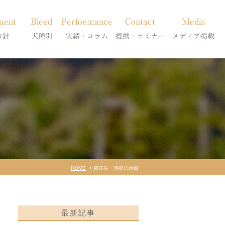
ment
Bleed
Perfoemance
Contact
Media
方針
犬種別
実績・コラム
提携・セミナー
メディア掲載
療
柴犬の皮膚病
犬種別
診療提携・セミナー開催
メディア掲載
事療法
シーズーの皮膚病
症状別
法
フレンチブルドッグの皮膚病
コラム「皮膚科のいろは」
トイプードルの皮膚病
天真爛漫ブログ
HOME
膿皮症・湿疹の治療
最新記事