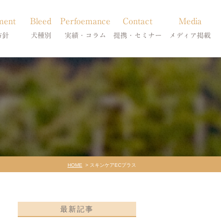
ment
Bleed
Perfoemance
Contact
Media
方針
犬種別
実績・コラム
提携・セミナー
メディア掲載
療
柴犬の皮膚病
犬種別
診療提携・セミナー開催
メディア掲載
事療法
シーズーの皮膚病
症状別
法
フレンチブルドッグの皮膚病
コラム「皮膚科のいろは」
トイプードルの皮膚病
天真爛漫ブログ
HOME
スキンケアECプラス
最新記事