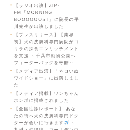
【ラジオ出演】ZIP-
FM「MORNING
BOOOOOOST」に院長の平
川先生が出演しました
【プレスリリース】【業界
初】犬の皮膚科専門病院がゴ
リラの採食エンリッチメント
を支援 ～千葉市動物公園へ
フィーダーバッグを寄贈～
【メディア出演】「ネコいぬ
ワイドショー」に出演しまし
た
【メディア掲載】ワンちゃん
ホンポに掲載されました
【全国往診レポート】 あな
たの街へ犬の皮膚科専門ドク
ターが会いに行きます
～
九州・沖縄編 ゴールデンウ