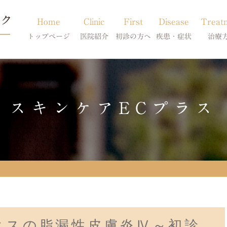
Home
Clinic
First
Disease
Treat
トップページ
医院紹介
初診の方へ
疾患・症状
治療
当院のご紹介
初診の方へ
アトピー・アレルギー
皮膚科特別診
獣医師紹介
オンライン診療
膿皮症・脂漏症
体質改善・食
スキンケアECプラス
求人案内
東京サテライト
脱毛症・アロペシアX
スキンケア療
アポキルが効かない皮膚病
クスの脂漏性皮膚炎Ⅳ～初診