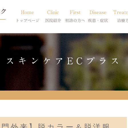
Home
Clinic
First
Disease
Treat
トップページ
医院紹介
初診の方へ
疾患・症状
治療
当院のご紹介
初診の方へ
アトピー・アレルギー
皮膚科特別診
獣医師紹介
オンライン診療
膿皮症・脂漏症
体質改善・食
スキンケアECプラス
求人案内
東京サテライト
脱毛症・アロペシアX
スキンケア療
アポキルが効かない皮膚病
専門外来】脱カラー＆脱洋服