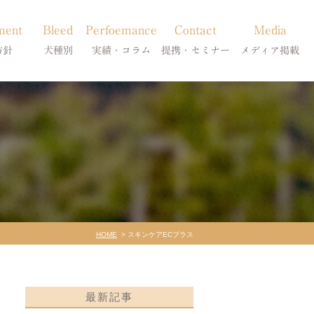
ment
Bleed
Perfoemance
Contact
Media
方針
犬種別
実績・コラム
提携・セミナー
メディア掲載
療
柴犬の皮膚病
犬種別
診療提携・セミナー開催
メディア掲載
事療法
シーズーの皮膚病
症状別
法
フレンチブルドッグの皮膚病
コラム「皮膚科のいろは」
トイプードルの皮膚病
天真爛漫ブログ
HOME
スキンケアECプラス
最新記事