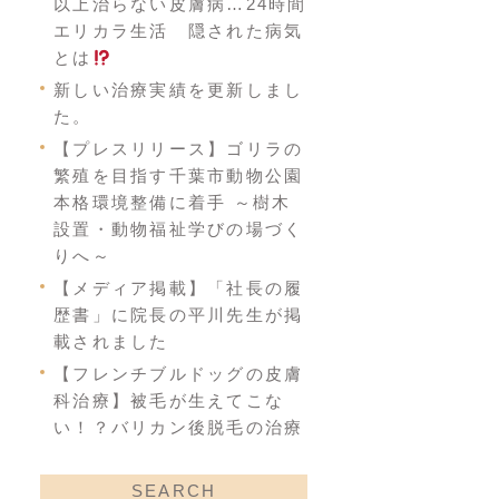
以上治らない皮膚病…24時間
エリカラ生活 隠された病気
とは
新しい治療実績を更新しまし
た。
【プレスリリース】ゴリラの
繁殖を目指す千葉市動物公園
本格環境整備に着手 ～樹木
設置・動物福祉学びの場づく
りへ～
【メディア掲載】「社長の履
歴書」に院長の平川先生が掲
載されました
【フレンチブルドッグの皮膚
科治療】被毛が生えてこな
い！？バリカン後脱毛の治療
SEARCH